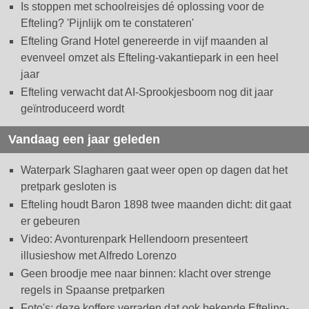
Is stoppen met schoolreisjes dé oplossing voor de
Efteling? 'Pijnlijk om te constateren'
Efteling Grand Hotel genereerde in vijf maanden al
evenveel omzet als Efteling-vakantiepark in een heel
jaar
Efteling verwacht dat AI-Sprookjesboom nog dit jaar
geïntroduceerd wordt
Vandaag een jaar geleden
Waterpark Slagharen gaat weer open op dagen dat het
pretpark gesloten is
Efteling houdt Baron 1898 twee maanden dicht: dit gaat
er gebeuren
Video: Avonturenpark Hellendoorn presenteert
illusieshow met Alfredo Lorenzo
Geen broodje mee naar binnen: klacht over strenge
regels in Spaanse pretparken
Foto's: deze koffers verraden dat ook bekende Efteling-