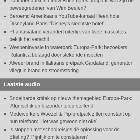
Youtuber duikt in nieuw Rotterdams pretpark: wat zijn de
beweegredenen van Wim Beelen?
Beroemd Amerikaans YouTube-kanaal fileert hotel
Disneyland Paris: 'Disney's slechtste hotel'
Phantasialand verandert uiterlijk van twee mascottes:
bekijk het verschil
Wespeninvasie in waterpark Europa-Park: bezoekers
Rulantica belaagd door stekende insecten
Alweer brand in Italiaans pretpark Gardaland: generator
vliegt in brand na stroomstoring
Laatste audio
Snoeiharde kritiek op nieuw themagebied Europa-Park:
'Afgrijselijk en bijzonder teleurstellend'
Medewerkers Woezel & Pip-pretpark zitten constant op
hun telefoon: 'Het was gewoon niet oké'
Is stoppen met schoolreisjes dé oplossing voor de
Efteling? 'Pijnlijk om te constateren'