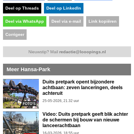
Deel op Threads
Deel op LinkedIn
Deel via WhatsApp
Deel via e-mail
Link kopiëren
Corrigeer
Nieuwstip? Mail
redactie@looopings.nl
Meer Hansa-Park
Duits pretpark opent bijzondere
achtbaan: zeven lanceringen, deels
achteruit
25-05-2026, 21.32 uur
FOTO'S
Video: Duits pretpark geeft blik achter
de schermen bij bouw van nieuwe
lanceerachtbaan
16-03-2026, 18.55 uur