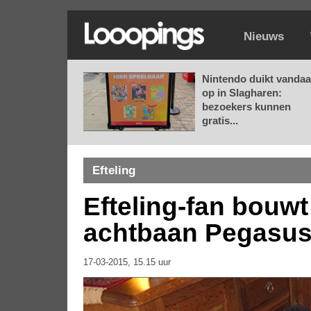
Nieuws
Nintendo duikt vanda
op in Slagharen:
bezoekers kunnen
gratis...
Efteling
Efteling-fan bouwt
achtbaan Pegasus
17-03-2015, 15.15 uur