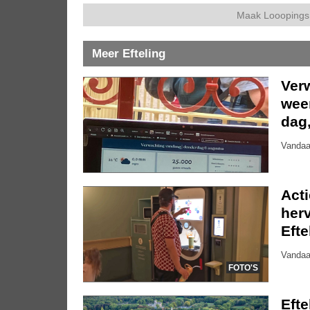
Maak Looopings 
Meer Efteling
Ver
weer
dag
Vandaa
Act
herv
Efte
Vandaa
FOTO'S
Eft