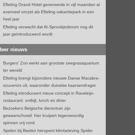
Efteling Grand Hotel genereerde in vijf maanden al
evenveel omzet als Efteling-vakantiepark in een
heel jaar
Efteling verwacht dat AI-Sprookjesboom nog dit
jaar geïntroduceerd wordt
eer nieuws
Burgers' Zoo werkt aan grootste zeegrasaquarium
ter wereld
Efteling brengt bijzondere nieuwe Danse Macabre-
souvenirs uit, waaronder duivelse kaarsendrager
Efteling introduceert nieuw concept in Raveleijn-
restaurant: ontbijt, lunch en diner
Bezoekers Belgische dierentuin zijn
gewaarschuwd: hier kruipen tegenwoordig
spinnen vrij rond
Spelen bij Beelen heropent klimbeleving Spider