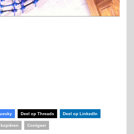
luesky
Deel op Threads
Deel op LinkedIn
 kopiëren
Corrigeer