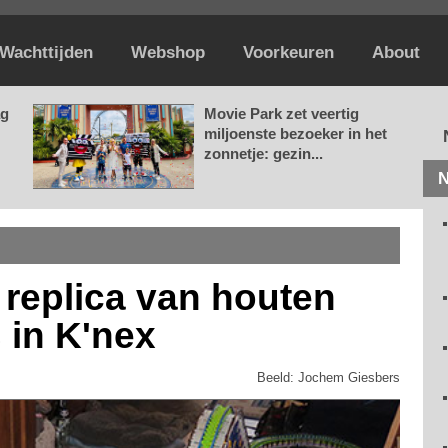
Wachttijden
Webshop
Voorkeuren
About
ag
Movie Park zet veertig
miljoenste bezoeker in het
zonnetje: gezin...
N
 replica van houten
 in K'nex
Beeld: Jochem Giesbers