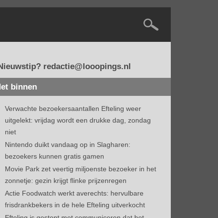
Nieuwstip? redactie@looopings.nl
et binnen
Verwachte bezoekersaantallen Efteling weer
uitgelekt: vrijdag wordt een drukke dag, zondag
niet
Nintendo duikt vandaag op in Slagharen:
bezoekers kunnen gratis gamen
Movie Park zet veertig miljoenste bezoeker in het
zonnetje: gezin krijgt flinke prijzenregen
Actie Foodwatch werkt averechts: hervulbare
frisdrankbekers in de hele Efteling uitverkocht
Efteling is gestopt met communiceren dat het