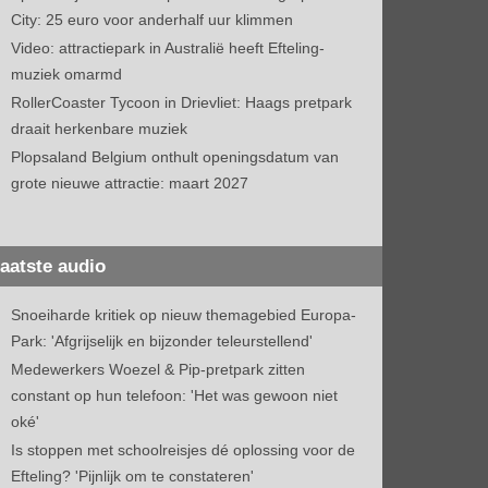
City: 25 euro voor anderhalf uur klimmen
Video: attractiepark in Australië heeft Efteling-
muziek omarmd
RollerCoaster Tycoon in Drievliet: Haags pretpark
draait herkenbare muziek
Plopsaland Belgium onthult openingsdatum van
grote nieuwe attractie: maart 2027
aatste audio
Snoeiharde kritiek op nieuw themagebied Europa-
Park: 'Afgrijselijk en bijzonder teleurstellend'
Medewerkers Woezel & Pip-pretpark zitten
constant op hun telefoon: 'Het was gewoon niet
oké'
Is stoppen met schoolreisjes dé oplossing voor de
Efteling? 'Pijnlijk om te constateren'