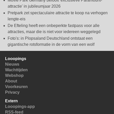
Movie Park Germany belooft 'exclusieve Paramount-
attractie' in jubileumjaar 2026
Pretpark zet spectaculaire attractie te koop na verhogen
lengte-eis
De Efteling heeft een onbeperkte fastpass voor alle
attracties, maar die is niet voor iedereen weggelegd
Foto's: in Plopsaland Deutschland ontstaat een
gigantische rotsformatie in de vorm van een wolf
Looopings
Nieuws
Wachttijden
Webshop
About
Voorkeuren
Privacy
Extern
Looopings-app
RSS-feed