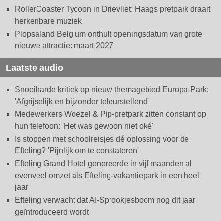
RollerCoaster Tycoon in Drievliet: Haags pretpark draait
herkenbare muziek
Plopsaland Belgium onthult openingsdatum van grote
nieuwe attractie: maart 2027
Laatste audio
Snoeiharde kritiek op nieuw themagebied Europa-Park:
'Afgrijselijk en bijzonder teleurstellend'
Medewerkers Woezel & Pip-pretpark zitten constant op
hun telefoon: 'Het was gewoon niet oké'
Is stoppen met schoolreisjes dé oplossing voor de
Efteling? 'Pijnlijk om te constateren'
Efteling Grand Hotel genereerde in vijf maanden al
evenveel omzet als Efteling-vakantiepark in een heel
jaar
Efteling verwacht dat AI-Sprookjesboom nog dit jaar
geïntroduceerd wordt