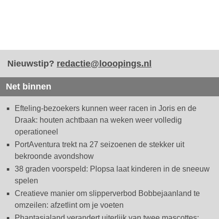
Nieuwstip?
redactie@looopings.nl
Net binnen
Efteling-bezoekers kunnen weer racen in Joris en de
Draak: houten achtbaan na weken weer volledig
operationeel
PortAventura trekt na 27 seizoenen de stekker uit
bekroonde avondshow
38 graden voorspeld: Plopsa laat kinderen in de sneeuw
spelen
Creatieve manier om slipperverbod Bobbejaanland te
omzeilen: afzetlint om je voeten
Phantasialand verandert uiterlijk van twee mascottes: