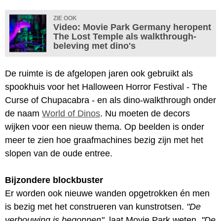
ZIE OOK
Video: Movie Park Germany heropent
The Lost Temple als walkthrough-
beleving met dino's
De ruimte is de afgelopen jaren ook gebruikt als
spookhuis voor het Halloween Horror Festival - The
Curse of Chupacabra - en als dino-walkthrough onder
de naam
World of Dinos
. Nu moeten de decors
wijken voor een nieuw thema. Op beelden is onder
meer te zien hoe graafmachines bezig zijn met het
slopen van de oude entree.
Bijzondere blockbuster
Er worden ook nieuwe wanden opgetrokken én men
is bezig met het construeren van kunstrotsen.
"De
verbouwing is begonnen"
, laat Movie Park weten.
"De