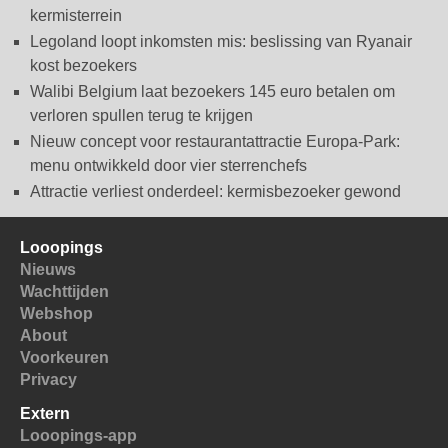
kermisterrein
Legoland loopt inkomsten mis: beslissing van Ryanair
kost bezoekers
Walibi Belgium laat bezoekers 145 euro betalen om
verloren spullen terug te krijgen
Nieuw concept voor restaurantattractie Europa-Park:
menu ontwikkeld door vier sterrenchefs
Attractie verliest onderdeel: kermisbezoeker gewond
Looopings
Nieuws
Wachttijden
Webshop
About
Voorkeuren
Privacy
Extern
Looopings-app