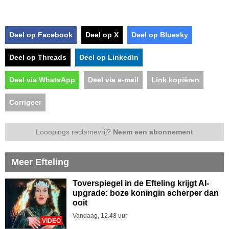
Deel op Facebook
Deel op X
Deel op Bluesky
Deel op Threads
Deel op LinkedIn
Deel via WhatsApp
Deel via e-mail
Link kopiëren
Corrigeer
Looopings reclamevrij?
Neem een abonnement
Meer Efteling
Toverspiegel in de Efteling krijgt AI-
upgrade: boze koningin scherper dan
ooit
Vandaag, 12.48 uur
VIDEO