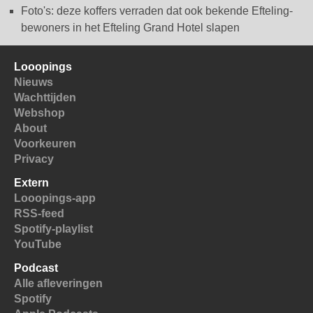
Foto's: deze koffers verraden dat ook bekende Efteling-
bewoners in het Efteling Grand Hotel slapen
Looopings
Nieuws
Wachttijden
Webshop
About
Voorkeuren
Privacy
Extern
Looopings-app
RSS-feed
Spotify-playlist
YouTube
Podcast
Alle afleveringen
Spotify