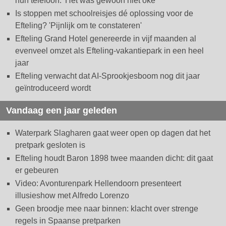
hun telefoon: 'Het was gewoon niet oké'
Is stoppen met schoolreisjes dé oplossing voor de
Efteling? 'Pijnlijk om te constateren'
Efteling Grand Hotel genereerde in vijf maanden al
evenveel omzet als Efteling-vakantiepark in een heel
jaar
Efteling verwacht dat AI-Sprookjesboom nog dit jaar
geïntroduceerd wordt
Vandaag een jaar geleden
Waterpark Slagharen gaat weer open op dagen dat het
pretpark gesloten is
Efteling houdt Baron 1898 twee maanden dicht: dit gaat
er gebeuren
Video: Avonturenpark Hellendoorn presenteert
illusieshow met Alfredo Lorenzo
Geen broodje mee naar binnen: klacht over strenge
regels in Spaanse pretparken