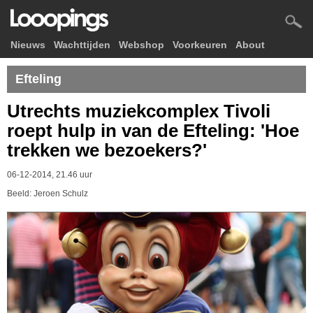
Nieuws
Wachttijden
Webshop
Voorkeuren
About
Efteling
Utrechts muziekcomplex Tivoli
roept hulp in van de Efteling: 'Hoe
trekken we bezoekers?'
06-12-2014, 21.46 uur
Beeld: Jeroen Schulz