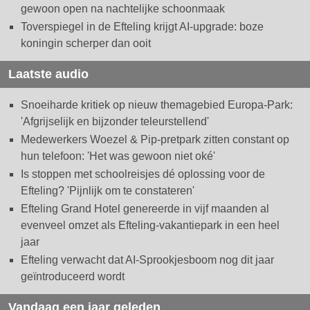
gewoon open na nachtelijke schoonmaak
Toverspiegel in de Efteling krijgt AI-upgrade: boze
koningin scherper dan ooit
Laatste audio
Snoeiharde kritiek op nieuw themagebied Europa-Park:
'Afgrijselijk en bijzonder teleurstellend'
Medewerkers Woezel & Pip-pretpark zitten constant op
hun telefoon: 'Het was gewoon niet oké'
Is stoppen met schoolreisjes dé oplossing voor de
Efteling? 'Pijnlijk om te constateren'
Efteling Grand Hotel genereerde in vijf maanden al
evenveel omzet als Efteling-vakantiepark in een heel
jaar
Efteling verwacht dat AI-Sprookjesboom nog dit jaar
geïntroduceerd wordt
Vandaag een jaar geleden