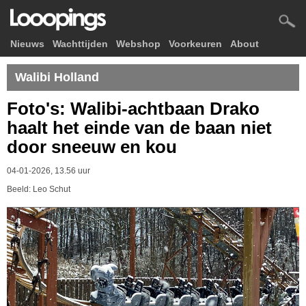
Nieuws
Wachttijden
Webshop
Voorkeuren
About
Walibi Holland
Foto's: Walibi-achtbaan Drako
haalt het einde van de baan niet
door sneeuw en kou
04-01-2026, 13.56 uur
Beeld: Leo Schut