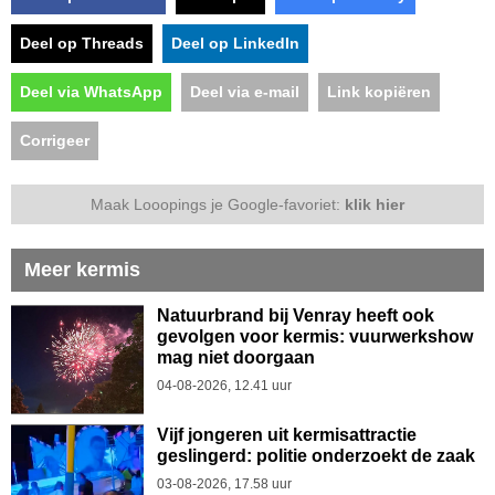
Deel op Threads
Deel op LinkedIn
Deel via WhatsApp
Deel via e-mail
Link kopiëren
Corrigeer
Maak Looopings je Google-favoriet:
klik hier
Meer kermis
Natuurbrand bij Venray heeft ook
gevolgen voor kermis: vuurwerkshow
mag niet doorgaan
04-08-2026, 12.41 uur
Vijf jongeren uit kermisattractie
geslingerd: politie onderzoekt de zaak
03-08-2026, 17.58 uur