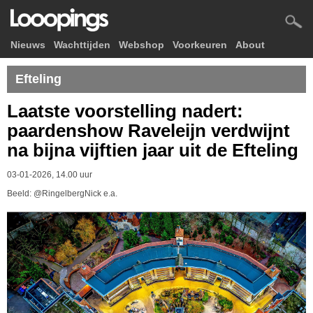
Nieuws
Wachttijden
Webshop
Voorkeuren
About
Efteling
Laatste voorstelling nadert:
paardenshow Raveleijn verdwijnt
na bijna vijftien jaar uit de Efteling
03-01-2026, 14.00 uur
Beeld: @RingelbergNick e.a.