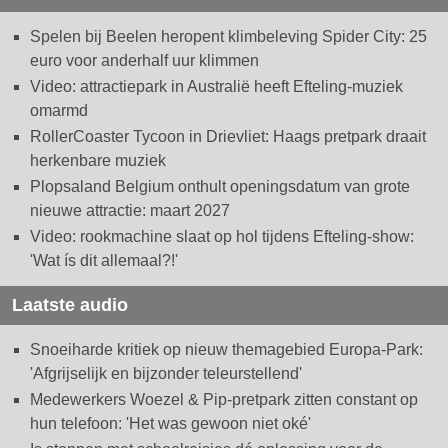
Spelen bij Beelen heropent klimbeleving Spider City: 25
euro voor anderhalf uur klimmen
Video: attractiepark in Australië heeft Efteling-muziek
omarmd
RollerCoaster Tycoon in Drievliet: Haags pretpark draait
herkenbare muziek
Plopsaland Belgium onthult openingsdatum van grote
nieuwe attractie: maart 2027
Video: rookmachine slaat op hol tijdens Efteling-show:
'Wat ís dit allemaal?!'
Laatste audio
Snoeiharde kritiek op nieuw themagebied Europa-Park:
'Afgrijselijk en bijzonder teleurstellend'
Medewerkers Woezel & Pip-pretpark zitten constant op
hun telefoon: 'Het was gewoon niet oké'