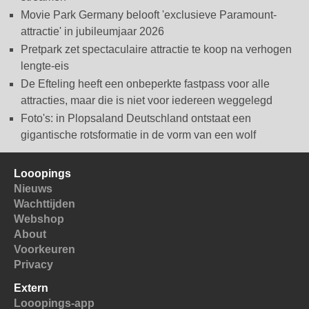
Movie Park Germany belooft 'exclusieve Paramount-
attractie' in jubileumjaar 2026
Pretpark zet spectaculaire attractie te koop na verhogen
lengte-eis
De Efteling heeft een onbeperkte fastpass voor alle
attracties, maar die is niet voor iedereen weggelegd
Foto's: in Plopsaland Deutschland ontstaat een
gigantische rotsformatie in de vorm van een wolf
Looopings
Nieuws
Wachttijden
Webshop
About
Voorkeuren
Privacy
Extern
Looopings-app