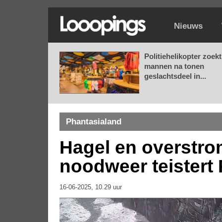
Nieuws
Politiehelikopter zoekt
mannen na tonen
geslachtsdeel in...
Phantasialand
Hagel en overstro
noodweer teistert
16-06-2025, 10.29 uur