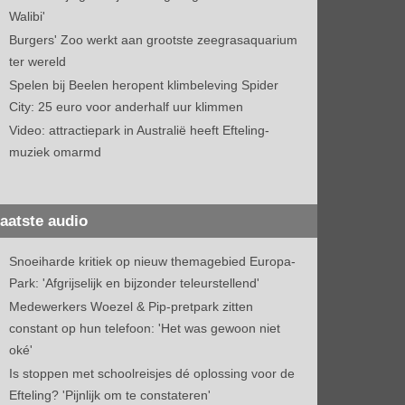
Walibi'
Burgers' Zoo werkt aan grootste zeegrasaquarium
ter wereld
Spelen bij Beelen heropent klimbeleving Spider
City: 25 euro voor anderhalf uur klimmen
Video: attractiepark in Australië heeft Efteling-
muziek omarmd
aatste audio
Snoeiharde kritiek op nieuw themagebied Europa-
Park: 'Afgrijselijk en bijzonder teleurstellend'
Medewerkers Woezel & Pip-pretpark zitten
constant op hun telefoon: 'Het was gewoon niet
oké'
Is stoppen met schoolreisjes dé oplossing voor de
Efteling? 'Pijnlijk om te constateren'