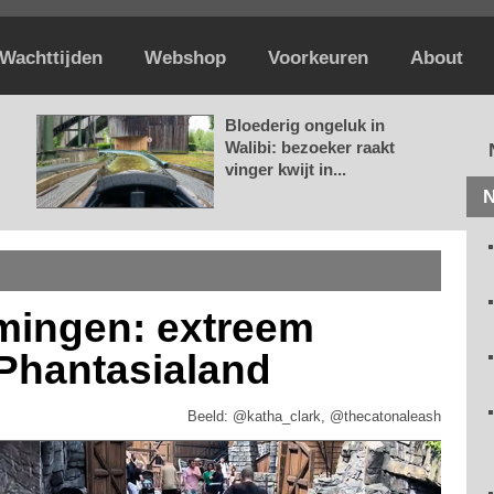
Wachttijden
Webshop
Voorkeuren
About
Bloederig ongeluk in
Walibi: bezoeker raakt
vinger kwijt in...
N
mingen: extreem
 Phantasialand
Beeld: @katha_clark, @thecatonaleash