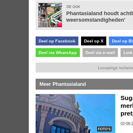
ZIE OOK
Phantasialand houdt acht
weersomstandigheden'
Deel op Facebook
Deel op X
Deel op B
Deel via WhatsApp
Deel via e-mail
Link
Looopings reclame
Meer Phantasialand
Sug
mer
pre
02-08-2
FOTO'S