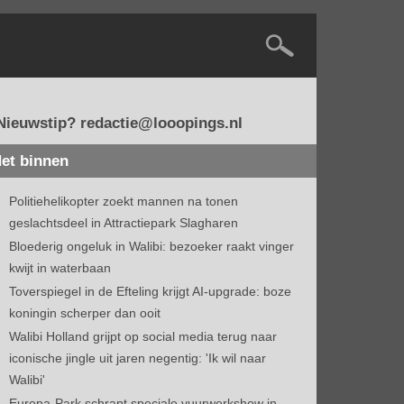
Nieuwstip? redactie@looopings.nl
et binnen
Politiehelikopter zoekt mannen na tonen
geslachtsdeel in Attractiepark Slagharen
Bloederig ongeluk in Walibi: bezoeker raakt vinger
kwijt in waterbaan
Toverspiegel in de Efteling krijgt AI-upgrade: boze
koningin scherper dan ooit
Walibi Holland grijpt op social media terug naar
iconische jingle uit jaren negentig: 'Ik wil naar
Walibi'
Europa-Park schrapt speciale vuurwerkshow in