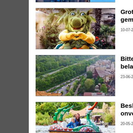
Grot
gem
10-07-2
Bitt
bela
23-06-2
Besl
onv
20-05-2