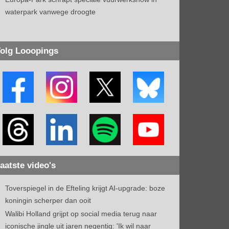
waterpark vanwege droogte
olg Looopings
aatste video's
Toverspiegel in de Efteling krijgt AI-upgrade: boze
koningin scherper dan ooit
Walibi Holland grijpt op social media terug naar
iconische jingle uit jaren negentig: 'Ik wil naar