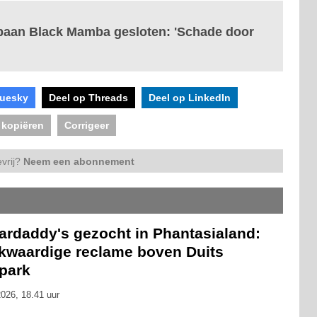
baan Black Mamba gesloten: 'Schade door
luesky
Deel op Threads
Deel op LinkedIn
 kopiëren
Corrigeer
vrij?
Neem een abonnement
ardaddy's gezocht in Phantasialand:
kwaardige reclame boven Duits
tpark
026, 18.41 uur