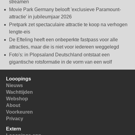
streamen
Movie Park Germany belooft 'exclusieve Paramount-
attractie' in jubileumjaar 2026
Pretpark zet spectaculaire attractie te koop na verhogen
lengte-eis
De Efteling heeft een onbeperkte fastpass voor alle
attracties, maar die is niet voor iedereen weggelegd
Foto's: in Plopsaland Deutschland ontstaat een
gigantische rotsformatie in de vorm van een wolf
Looopings
Nieuws
Wachttijden
Webshop
About
Voorkeuren
Privacy
Extern