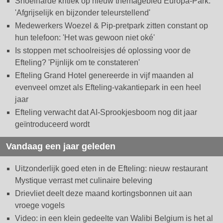
Snoeiharde kritiek op nieuw themagebied Europa-Park:
'Afgrijselijk en bijzonder teleurstellend'
Medewerkers Woezel & Pip-pretpark zitten constant op
hun telefoon: 'Het was gewoon niet oké'
Is stoppen met schoolreisjes dé oplossing voor de
Efteling? 'Pijnlijk om te constateren'
Efteling Grand Hotel genereerde in vijf maanden al
evenveel omzet als Efteling-vakantiepark in een heel
jaar
Efteling verwacht dat AI-Sprookjesboom nog dit jaar
geïntroduceerd wordt
Vandaag een jaar geleden
Uitzonderlijk goed eten in de Efteling: nieuw restaurant
Mystique verrast met culinaire beleving
Drievliet deelt deze maand kortingsbonnen uit aan
vroege vogels
Video: in een klein gedeelte van Walibi Belgium is het al