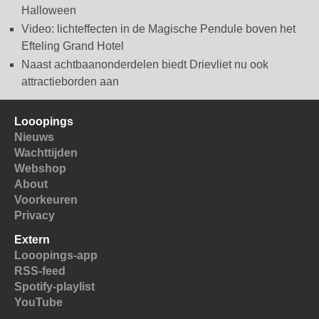
Halloween
Video: lichteffecten in de Magische Pendule boven het
Efteling Grand Hotel
Naast achtbaanonderdelen biedt Drievliet nu ook
attractieborden aan
Looopings
Nieuws
Wachttijden
Webshop
About
Voorkeuren
Privacy
Extern
Looopings-app
RSS-feed
Spotify-playlist
YouTube