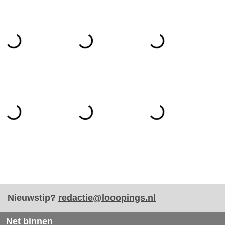
Nieuwstip?
redactie@looopings.nl
Net binnen