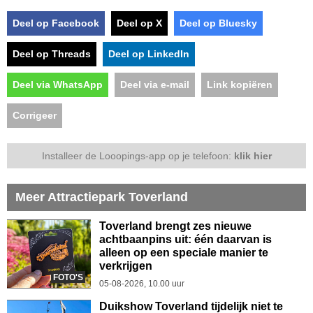
Deel op Facebook
Deel op X
Deel op Bluesky
Deel op Threads
Deel op LinkedIn
Deel via WhatsApp
Deel via e-mail
Link kopiëren
Corrigeer
Installeer de Looopings-app op je telefoon:
klik hier
Meer Attractiepark Toverland
Toverland brengt zes nieuwe
achtbaanpins uit: één daarvan is
alleen op een speciale manier te
verkrijgen
FOTO'S
05-08-2026, 10.00 uur
Duikshow Toverland tijdelijk niet te