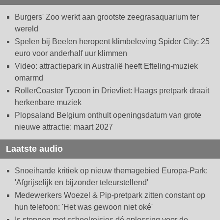
Burgers' Zoo werkt aan grootste zeegrasaquarium ter
wereld
Spelen bij Beelen heropent klimbeleving Spider City: 25
euro voor anderhalf uur klimmen
Video: attractiepark in Australië heeft Efteling-muziek
omarmd
RollerCoaster Tycoon in Drievliet: Haags pretpark draait
herkenbare muziek
Plopsaland Belgium onthult openingsdatum van grote
nieuwe attractie: maart 2027
Laatste audio
Snoeiharde kritiek op nieuw themagebied Europa-Park:
'Afgrijselijk en bijzonder teleurstellend'
Medewerkers Woezel & Pip-pretpark zitten constant op
hun telefoon: 'Het was gewoon niet oké'
Is stoppen met schoolreisjes dé oplossing voor de