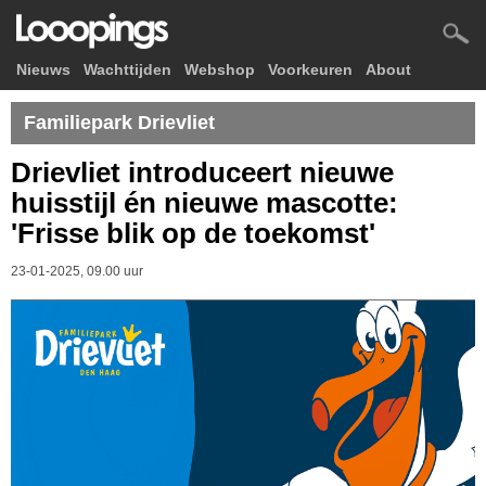
Nieuws
Wachttijden
Webshop
Voorkeuren
About
Familiepark Drievliet
Drievliet introduceert nieuwe
huisstijl én nieuwe mascotte:
'Frisse blik op de toekomst'
23-01-2025, 09.00 uur