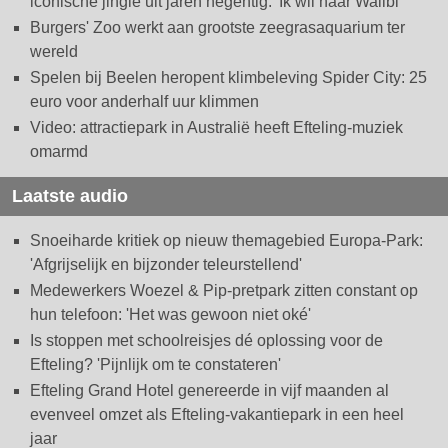
iconische jingle uit jaren negentig: 'Ik wil naar Walibi'
Burgers' Zoo werkt aan grootste zeegrasaquarium ter
wereld
Spelen bij Beelen heropent klimbeleving Spider City: 25
euro voor anderhalf uur klimmen
Video: attractiepark in Australië heeft Efteling-muziek
omarmd
Laatste audio
Snoeiharde kritiek op nieuw themagebied Europa-Park:
'Afgrijselijk en bijzonder teleurstellend'
Medewerkers Woezel & Pip-pretpark zitten constant op
hun telefoon: 'Het was gewoon niet oké'
Is stoppen met schoolreisjes dé oplossing voor de
Efteling? 'Pijnlijk om te constateren'
Efteling Grand Hotel genereerde in vijf maanden al
evenveel omzet als Efteling-vakantiepark in een heel
jaar