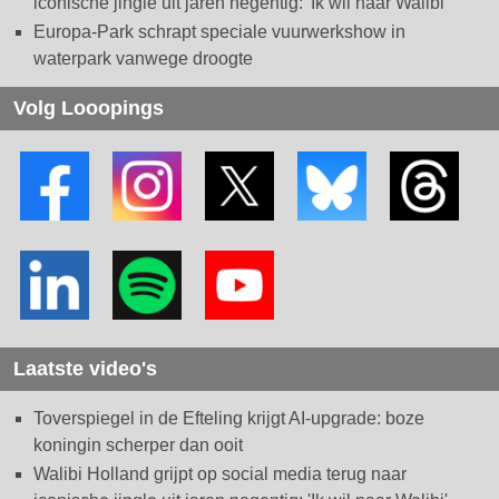
iconische jingle uit jaren negentig: 'Ik wil naar Walibi'
Europa-Park schrapt speciale vuurwerkshow in
waterpark vanwege droogte
Volg Looopings
Laatste video's
Toverspiegel in de Efteling krijgt AI-upgrade: boze
koningin scherper dan ooit
Walibi Holland grijpt op social media terug naar