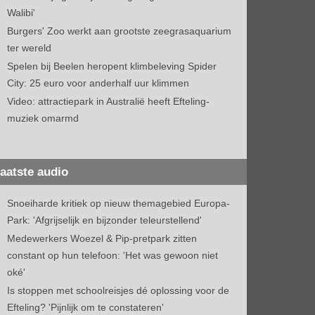
Walibi'
Burgers' Zoo werkt aan grootste zeegrasaquarium
ter wereld
Spelen bij Beelen heropent klimbeleving Spider
City: 25 euro voor anderhalf uur klimmen
Video: attractiepark in Australië heeft Efteling-
muziek omarmd
aatste audio
Snoeiharde kritiek op nieuw themagebied Europa-
Park: 'Afgrijselijk en bijzonder teleurstellend'
Medewerkers Woezel & Pip-pretpark zitten
constant op hun telefoon: 'Het was gewoon niet
oké'
Is stoppen met schoolreisjes dé oplossing voor de
Efteling? 'Pijnlijk om te constateren'