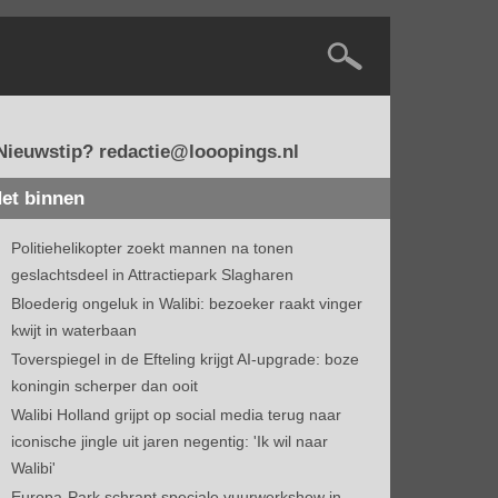
Nieuwstip? redactie@looopings.nl
et binnen
Politiehelikopter zoekt mannen na tonen
geslachtsdeel in Attractiepark Slagharen
Bloederig ongeluk in Walibi: bezoeker raakt vinger
kwijt in waterbaan
Toverspiegel in de Efteling krijgt AI-upgrade: boze
koningin scherper dan ooit
Walibi Holland grijpt op social media terug naar
iconische jingle uit jaren negentig: 'Ik wil naar
Walibi'
Europa-Park schrapt speciale vuurwerkshow in