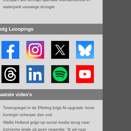
waterpark vanwege droogte
olg Looopings
aatste video's
Toverspiegel in de Efteling krijgt AI-upgrade: boze
koningin scherper dan ooit
Walibi Holland grijpt op social media terug naar
iconische jingle uit jaren negentig: 'Ik wil naar