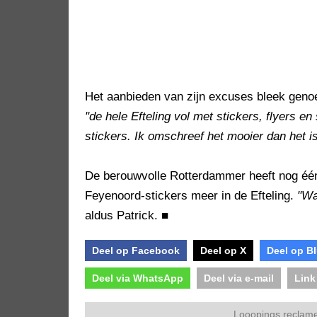
Het aanbieden van zijn excuses bleek geno
"de hele Efteling vol met stickers, flyers en
stickers. Ik omschreef het mooier dan het i
De berouwvolle Rotterdammer heeft nog één
Feyenoord-stickers meer in de Efteling.
"Wa
aldus Patrick.
■
Deel op Facebook
Deel op X
Deel op B
Deel via WhatsApp
Deel via e-mail
Link
Looopings reclame