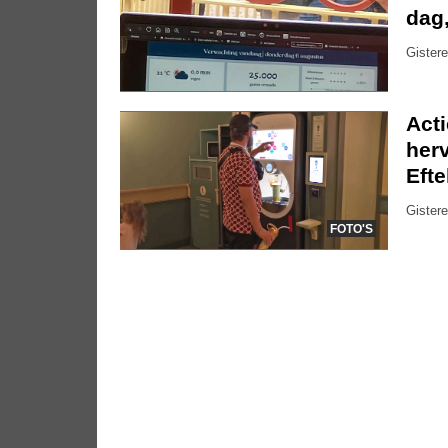
dag
Gistere
Act
herv
Efte
Gistere
FOTO'S