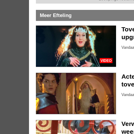
Meer Efteling
Tove
upg
Vandaa
VIDEO
Acte
tove
Vandaa
Ver
weer