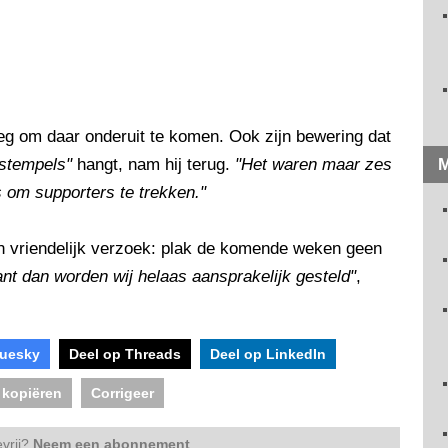
eg om daar onderuit te komen. Ook zijn bewering dat
 stempels"
hangt, nam hij terug.
"Het waren maar zes
M
s om supporters te trekken."
 vriendelijk verzoek: plak de komende weken geen
nt dan worden wij helaas aansprakelijk gesteld"
,
luesky
Deel op Threads
Deel op LinkedIn
 kopiëren
Corrigeer
vrij?
Neem een abonnement