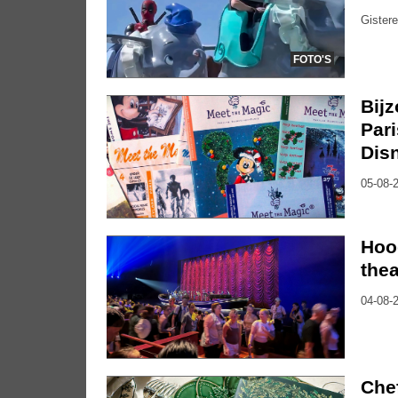
Gistere
FOTO'S
Bijz
Pari
Dis
05-08-2
Hoo
thea
04-08-2
Che