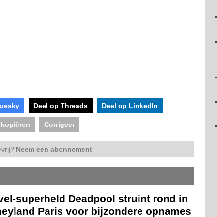
luesky
Deel op Threads
Deel op LinkedIn
 kopiëren
Corrigeer
vrij?
Neem een abonnement
el-superheld Deadpool struint rond in
neyland Paris voor bijzondere opnames