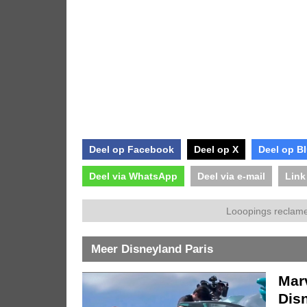
Deel op Facebook
Deel op X
Deel op B
Deel via WhatsApp
Deel via e-mail
Link
Looopings reclame
Meer Disneyland Paris
Marv
Dis