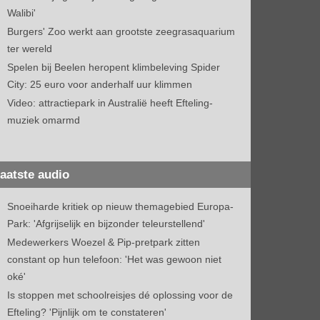
Walibi'
Burgers' Zoo werkt aan grootste zeegrasaquarium
ter wereld
Spelen bij Beelen heropent klimbeleving Spider
City: 25 euro voor anderhalf uur klimmen
Video: attractiepark in Australië heeft Efteling-
muziek omarmd
aatste audio
Snoeiharde kritiek op nieuw themagebied Europa-
Park: 'Afgrijselijk en bijzonder teleurstellend'
Medewerkers Woezel & Pip-pretpark zitten
constant op hun telefoon: 'Het was gewoon niet
oké'
Is stoppen met schoolreisjes dé oplossing voor de
Efteling? 'Pijnlijk om te constateren'