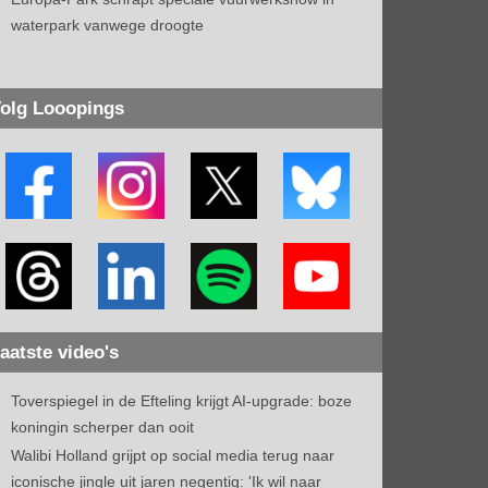
waterpark vanwege droogte
olg Looopings
aatste video's
Toverspiegel in de Efteling krijgt AI-upgrade: boze
koningin scherper dan ooit
Walibi Holland grijpt op social media terug naar
iconische jingle uit jaren negentig: 'Ik wil naar