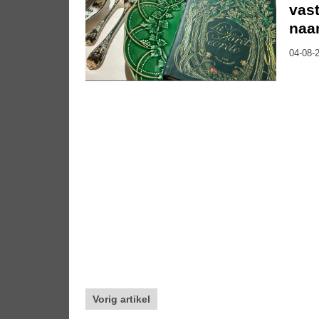
vast
naa
04-08-2
Vorig artikel