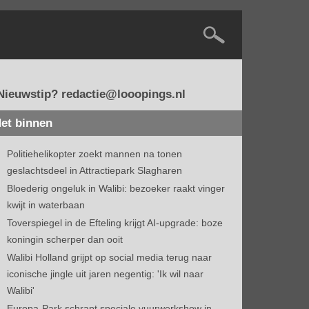
Nieuwstip? redactie@looopings.nl
et binnen
Politiehelikopter zoekt mannen na tonen
geslachtsdeel in Attractiepark Slagharen
Bloederig ongeluk in Walibi: bezoeker raakt vinger
kwijt in waterbaan
Toverspiegel in de Efteling krijgt AI-upgrade: boze
koningin scherper dan ooit
Walibi Holland grijpt op social media terug naar
iconische jingle uit jaren negentig: 'Ik wil naar
Walibi'
Europa-Park schrapt speciale vuurwerkshow in