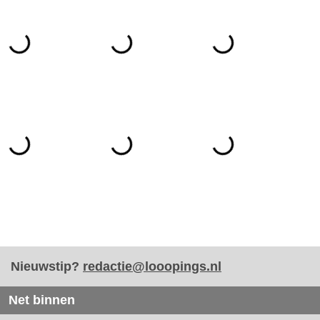
Nieuwstip?
redactie@looopings.nl
Net binnen