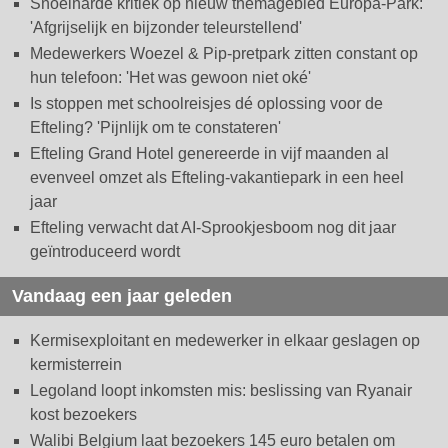
Snoeiharde kritiek op nieuw themagebied Europa-Park:
'Afgrijselijk en bijzonder teleurstellend'
Medewerkers Woezel & Pip-pretpark zitten constant op
hun telefoon: 'Het was gewoon niet oké'
Is stoppen met schoolreisjes dé oplossing voor de
Efteling? 'Pijnlijk om te constateren'
Efteling Grand Hotel genereerde in vijf maanden al
evenveel omzet als Efteling-vakantiepark in een heel
jaar
Efteling verwacht dat AI-Sprookjesboom nog dit jaar
geïntroduceerd wordt
Vandaag een jaar geleden
Kermisexploitant en medewerker in elkaar geslagen op
kermisterrein
Legoland loopt inkomsten mis: beslissing van Ryanair
kost bezoekers
Walibi Belgium laat bezoekers 145 euro betalen om