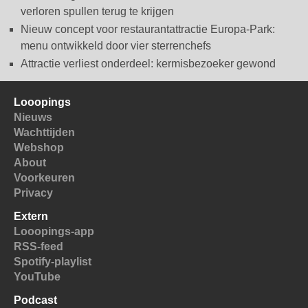
verloren spullen terug te krijgen
Nieuw concept voor restaurantattractie Europa-Park:
menu ontwikkeld door vier sterrenchefs
Attractie verliest onderdeel: kermisbezoeker gewond
Looopings
Nieuws
Wachttijden
Webshop
About
Voorkeuren
Privacy
Extern
Looopings-app
RSS-feed
Spotify-playlist
YouTube
Podcast