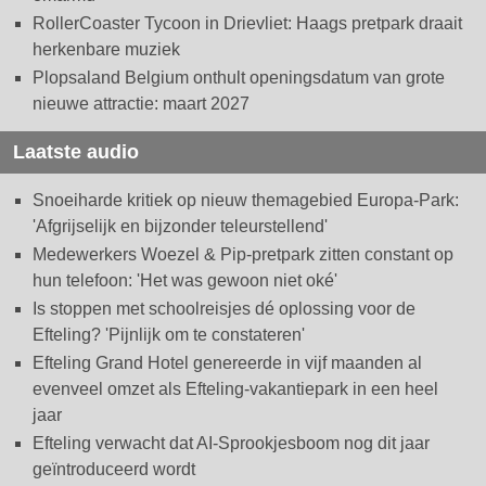
RollerCoaster Tycoon in Drievliet: Haags pretpark draait
herkenbare muziek
Plopsaland Belgium onthult openingsdatum van grote
nieuwe attractie: maart 2027
Laatste audio
Snoeiharde kritiek op nieuw themagebied Europa-Park:
'Afgrijselijk en bijzonder teleurstellend'
Medewerkers Woezel & Pip-pretpark zitten constant op
hun telefoon: 'Het was gewoon niet oké'
Is stoppen met schoolreisjes dé oplossing voor de
Efteling? 'Pijnlijk om te constateren'
Efteling Grand Hotel genereerde in vijf maanden al
evenveel omzet als Efteling-vakantiepark in een heel
jaar
Efteling verwacht dat AI-Sprookjesboom nog dit jaar
geïntroduceerd wordt