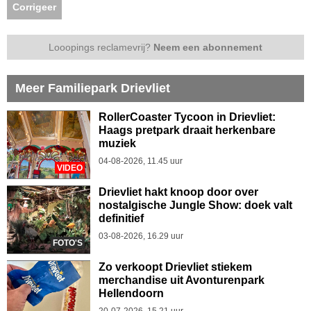
Corrigeer
Looopings reclamevrij?
Neem een abonnement
Meer Familiepark Drievliet
RollerCoaster Tycoon in Drievliet:
Haags pretpark draait herkenbare
muziek
04-08-2026, 11.45 uur
VIDEO
Drievliet hakt knoop door over
nostalgische Jungle Show: doek valt
definitief
03-08-2026, 16.29 uur
FOTO'S
Zo verkoopt Drievliet stiekem
merchandise uit Avonturenpark
Hellendoorn
20-07-2026, 15.21 uur