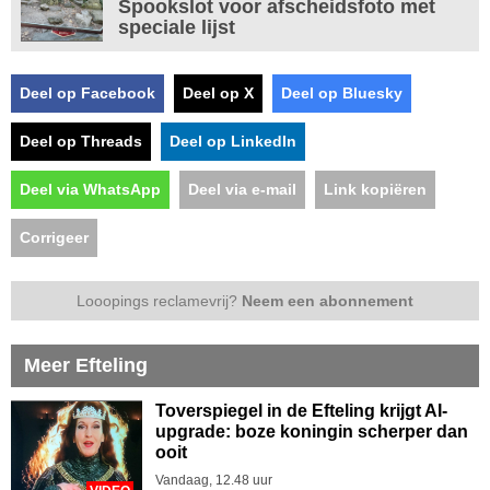
Spookslot voor afscheidsfoto met
speciale lijst
Deel op Facebook
Deel op X
Deel op Bluesky
Deel op Threads
Deel op LinkedIn
Deel via WhatsApp
Deel via e-mail
Link kopiëren
Corrigeer
Looopings reclamevrij?
Neem een abonnement
Meer Efteling
Toverspiegel in de Efteling krijgt AI-
upgrade: boze koningin scherper dan
ooit
Vandaag, 12.48 uur