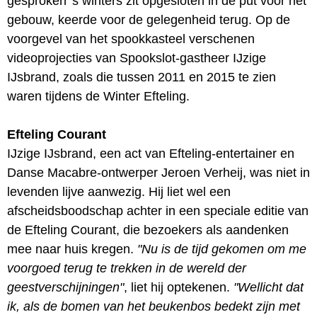
gesproken 's winters zit opgesloten in de put voor het
gebouw, keerde voor de gelegenheid terug. Op de
voorgevel van het spookkasteel verschenen
videoprojecties van Spookslot-gastheer IJzige
IJsbrand, zoals die tussen 2011 en 2015 te zien
waren tijdens de Winter Efteling.
Efteling Courant
IJzige IJsbrand, een act van Efteling-entertainer en
Danse Macabre-ontwerper Jeroen Verheij, was niet in
levenden lijve aanwezig. Hij liet wel een
afscheidsboodschap achter in een speciale editie van
de Efteling Courant, die bezoekers als aandenken
mee naar huis kregen.
"Nu is de tijd gekomen om me
voorgoed terug te trekken in de wereld der
geestverschijningen"
, liet hij optekenen.
"Wellicht dat
ik, als de bomen van het beukenbos bedekt zijn met