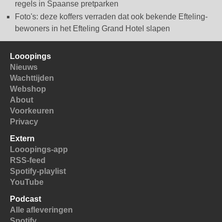
regels in Spaanse pretparken
Foto's: deze koffers verraden dat ook bekende Efteling-
bewoners in het Efteling Grand Hotel slapen
Looopings
Nieuws
Wachttijden
Webshop
About
Voorkeuren
Privacy
Extern
Looopings-app
RSS-feed
Spotify-playlist
YouTube
Podcast
Alle afleveringen
Spotify