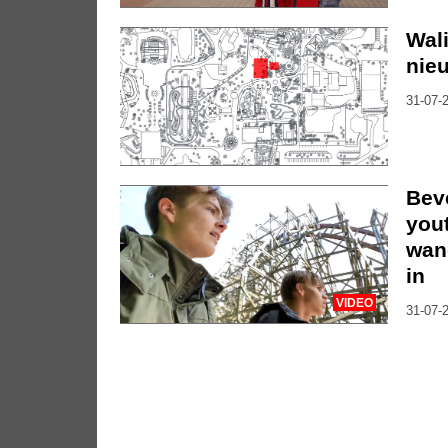
Wal
nieu
31-07-2
Bev
you
wan
in
VIDEO
31-07-2