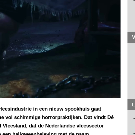
V
L
 vleesindustrie in een nieuw spookhuis gaat
he vol schimmige horrorpraktijken. Dat vindt Dé
d Vleesland, dat de Nederlandse vleessector
an een halloweenbeleving met de naam