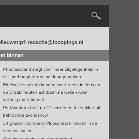
Nieuwstip? redactie@looopings.nl
et binnen
Phantasialand zorgt voor meer zitgelegenheid in
stijl: verhoogd terras met loungebanken
Efteling-bezoekers kunnen weer racen in Joris en
de Draak: houten achtbaan na weken weer
volledig operationeel
PortAventura trekt na 27 seizoenen de stekker uit
bekroonde avondshow
38 graden voorspeld: Plopsa laat kinderen in de
sneeuw spelen
Creatieve manier om slipperverbod