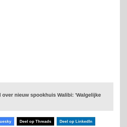
over nieuw spookhuis Walibi: 'Walgelijke
luesky
Deel op Threads
Deel op LinkedIn