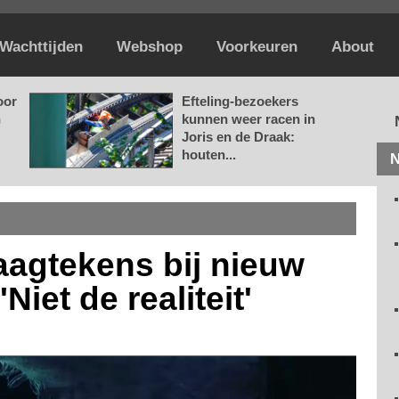
Wachttijden
Webshop
Voorkeuren
About
oor
Efteling-bezoekers
n
kunnen weer racen in
Joris en de Draak:
houten...
N
aagtekens bij nieuw
Niet de realiteit'