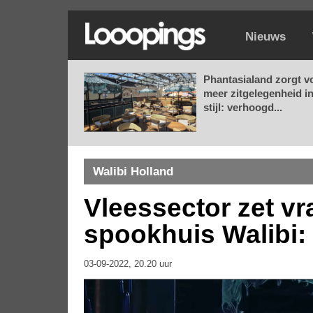
Nieuws
Phantasialand zorgt v
meer zitgelegenheid i
stijl: verhoogd...
Walibi Holland
Vleessector zet vr
spookhuis Walibi: '
03-09-2022, 20.20 uur