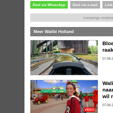
Deel via WhatsApp
Deel via e-mail
Link
Looopings reclame
Meer Walibi Holland
Bloe
raak
07-08-2
Wali
naar
wil 
07-08-2
VIDEO