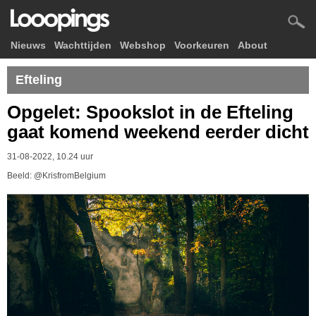
Nieuws
Wachttijden
Webshop
Voorkeuren
About
Efteling
Opgelet: Spookslot in de Efteling
gaat komend weekend eerder dicht
31-08-2022, 10.24 uur
Beeld: @KrisfromBelgium