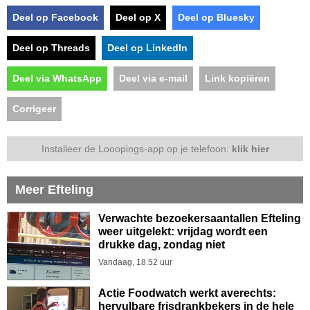
Deel op Facebook
Deel op X
Deel op Bluesky
Deel op Threads
Deel op LinkedIn
Deel via WhatsApp
Deel via e-mail
Link kopiëren
Corrigeer
Installeer de Looopings-app op je telefoon:
klik hier
Meer Efteling
Verwachte bezoekersaantallen Efteling
weer uitgelekt: vrijdag wordt een
drukke dag, zondag niet
Vandaag, 18.52 uur
Actie Foodwatch werkt averechts:
hervulbare frisdrankbekers in de hele