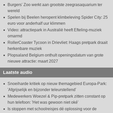
Burgers' Zoo werkt aan grootste zeegrasaquarium ter
wereld
Spelen bij Beelen heropent klimbeleving Spider City: 25
euro voor anderhalf uur klimmen
Video: attractiepark in Australië heeft Efteling-muziek
omarmd
RollerCoaster Tycoon in Drievliet: Haags pretpark draait
herkenbare muziek
Plopsaland Belgium onthult openingsdatum van grote
nieuwe attractie: maart 2027
Laatste audio
Snoeiharde kritiek op nieuw themagebied Europa-Park:
'Afgrijselijk en bijzonder teleurstellend'
Medewerkers Woezel & Pip-pretpark zitten constant op
hun telefoon: 'Het was gewoon niet oké'
Is stoppen met schoolreisjes dé oplossing voor de