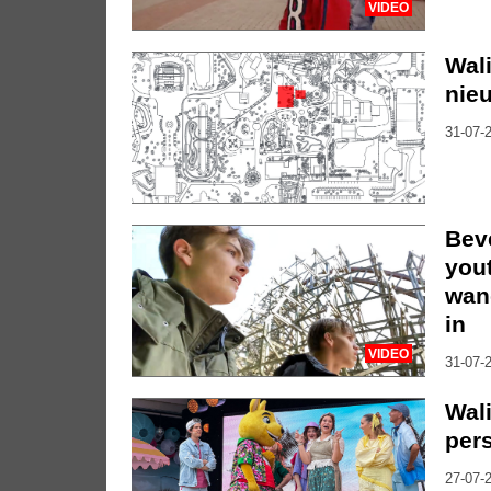
VIDEO
Wal
nieu
31-07-2
Bev
you
wan
in
VIDEO
31-07-2
Wali
per
27-07-2