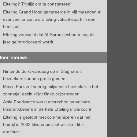
Efteling? 'Pijnlijk om te constateren'
Efteling Grand Hotel genereerde in vijf maanden al
evenveel omzet als Efteling-vakantiepark in een
heel jaar
Efteling verwacht dat AI-Sprookjesboom nog dit
jaar geïntroduceerd wordt
eer nieuws
Nintendo duikt vandaag op in Slagharen:
bezoekers kunnen gratis gamen
Movie Park zet veertig miljoenste bezoeker in het
zonnetje: gezin krijgt flinke prijzenregen
Actie Foodwatch werkt averechts: hervulbare
frisdrankbekers in de hele Efteling uitverkocht
Efteling is gestopt met communiceren dat het
bedrijf in 2032 klimaatpositief wil zijn: dit zit
erachter