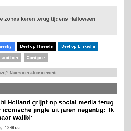
e zones keren terug tijdens Halloween
luesky
Deel op Threads
Deel op LinkedIn
 kopiëren
Corrigeer
vrij?
Neem een abonnement
bi Holland grijpt op social media terug
 iconische jingle uit jaren negentig: 'Ik
naar Walibi'
g, 10.46 uur