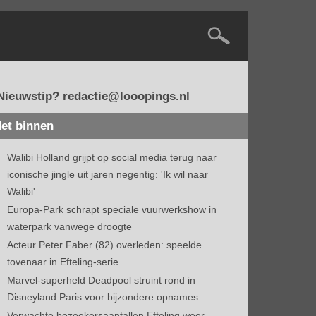
Nieuwstip? redactie@looopings.nl
et binnen
Walibi Holland grijpt op social media terug naar
iconische jingle uit jaren negentig: 'Ik wil naar
Walibi'
Europa-Park schrapt speciale vuurwerkshow in
waterpark vanwege droogte
Acteur Peter Faber (82) overleden: speelde
tovenaar in Efteling-serie
Marvel-superheld Deadpool struint rond in
Disneyland Paris voor bijzondere opnames
Verwachte bezoekersaantallen Efteling weer