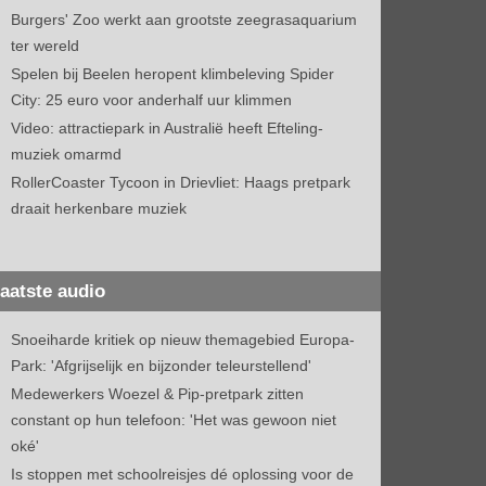
Burgers' Zoo werkt aan grootste zeegrasaquarium
ter wereld
Spelen bij Beelen heropent klimbeleving Spider
City: 25 euro voor anderhalf uur klimmen
Video: attractiepark in Australië heeft Efteling-
muziek omarmd
RollerCoaster Tycoon in Drievliet: Haags pretpark
draait herkenbare muziek
aatste audio
Snoeiharde kritiek op nieuw themagebied Europa-
Park: 'Afgrijselijk en bijzonder teleurstellend'
Medewerkers Woezel & Pip-pretpark zitten
constant op hun telefoon: 'Het was gewoon niet
oké'
Is stoppen met schoolreisjes dé oplossing voor de