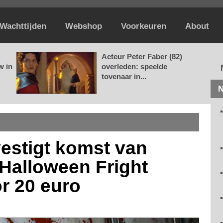
Wachttijden
Webshop
Voorkeuren
About
Acteur Peter Faber (82)
w in
overleden: speelde
tovenaar in...
N
vestigt komst van
 Halloween Fright
or 20 euro