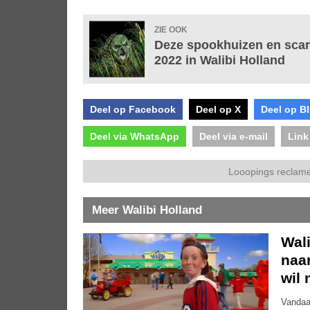
ZIE OOK
Deze spookhuizen en scar
2022 in Walibi Holland
Deel op Facebook
Deel op X
Deel op B
Deel via WhatsApp
Deel via e-mail
Link
Looopings reclame
Meer Walibi Holland
Wali
naar
wil 
Vandaa