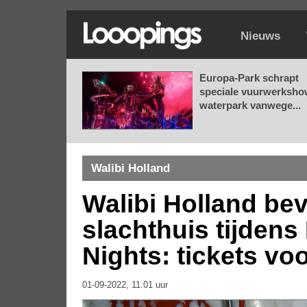
Nieuws
Europa-Park schrapt
speciale vuurwerksho
waterpark vanwege...
Walibi Holland
Walibi Holland be
slachthuis tijdens
Nights: tickets vo
01-09-2022, 11.01 uur