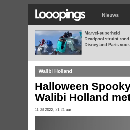
Nieuws
Marvel-superheld
Deadpool struint rond 
Disneyland Paris voor.
Walibi Holland
Halloween Spooky 
Walibi Holland me
11-08-2022, 21.21 uur