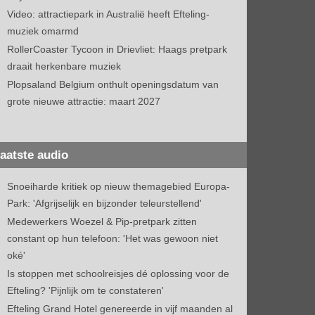
Video: attractiepark in Australië heeft Efteling-
muziek omarmd
RollerCoaster Tycoon in Drievliet: Haags pretpark
draait herkenbare muziek
Plopsaland Belgium onthult openingsdatum van
grote nieuwe attractie: maart 2027
aatste audio
Snoeiharde kritiek op nieuw themagebied Europa-
Park: 'Afgrijselijk en bijzonder teleurstellend'
Medewerkers Woezel & Pip-pretpark zitten
constant op hun telefoon: 'Het was gewoon niet
oké'
Is stoppen met schoolreisjes dé oplossing voor de
Efteling? 'Pijnlijk om te constateren'
Efteling Grand Hotel genereerde in vijf maanden al