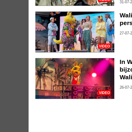
31-07-2
Wali
per
27-07-2
VIDEO
In W
bij
Wali
26-07-2
VIDEO