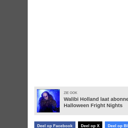
ZIE OOK
Walibi Holland laat abonn
Halloween Fright Nights
Deel op Facebook
Deel op X
Deel op B