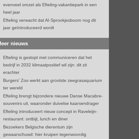
evenveel omzet als Efteling-vakantiepark in een
heel jaar
Efteling verwacht dat AI-Sprookjesboom nog dit
jaar geïntroduceerd wordt
eer nieuws
Efteling is gestopt met communiceren dat het
bedrijf in 2032 klimaatpositief wil zijn: dit zit
erachter
Burgers' Zoo werkt aan grootste zeegrasaquarium
ter wereld
Efteling brengt bijzondere nieuwe Danse Macabre-
souvenirs uit, waaronder duivelse kaarsendrager
Efteling introduceert nieuw concept in Raveleijn-
restaurant: ontbijt, lunch en diner
Bezoekers Belgische dierentuin zijn
gewaarschuwd: hier kruipen tegenwoordig