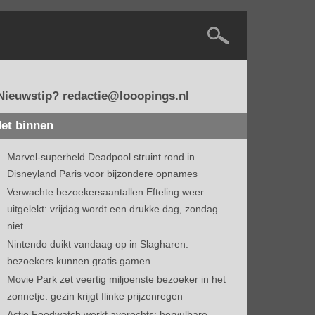
Nieuwstip? redactie@looopings.nl
et binnen
Marvel-superheld Deadpool struint rond in
Disneyland Paris voor bijzondere opnames
Verwachte bezoekersaantallen Efteling weer
uitgelekt: vrijdag wordt een drukke dag, zondag
niet
Nintendo duikt vandaag op in Slagharen:
bezoekers kunnen gratis gamen
Movie Park zet veertig miljoenste bezoeker in het
zonnetje: gezin krijgt flinke prijzenregen
Actie Foodwatch werkt averechts: hervulbare