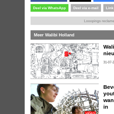
Deel via WhatsApp
Deel via e-mail
Link
Looopings reclame
Meer Walibi Holland
Wal
nieu
31-07-2
Bev
you
wan
in
VIDEO