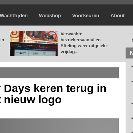
Wachttijden
Webshop
Voorkeuren
About
Verwachte
in
bezoekersaantallen
..
Efteling weer uitgelekt:
vrijdag...
N
Days keren terug in
t nieuw logo