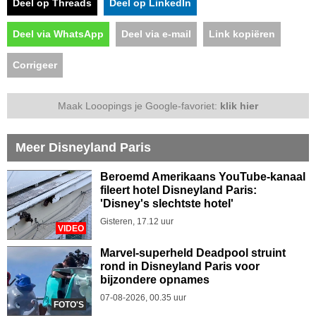
Deel op Threads
Deel op LinkedIn
Deel via WhatsApp
Deel via e-mail
Link kopiëren
Corrigeer
Maak Looopings je Google-favoriet:
klik hier
Meer Disneyland Paris
Beroemd Amerikaans YouTube-kanaal
fileert hotel Disneyland Paris:
'Disney's slechtste hotel'
Gisteren, 17.12 uur
VIDEO
Marvel-superheld Deadpool struint
rond in Disneyland Paris voor
bijzondere opnames
07-08-2026, 00.35 uur
FOTO'S