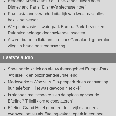
Beroemd Amerikaans YouTube-kanaal fileert hotel
Disneyland Paris: 'Disney's slechtste hotel'
Phantasialand verandert uiterlijk van twee mascottes:
bekijk het verschil
Wespeninvasie in waterpark Europa-Park: bezoekers
Rulantica belaagd door stekende insecten
Alweer brand in Italiaans pretpark Gardaland: generator
vliegt in brand na stroomstoring
Laatste audio
Snoeiharde kritiek op nieuw themagebied Europa-Park:
'Afgrijselijk en bijzonder teleurstellend'
Medewerkers Woezel & Pip-pretpark zitten constant op
hun telefoon: 'Het was gewoon niet oké'
Is stoppen met schoolreisjes dé oplossing voor de
Efteling? 'Pijnlijk om te constateren'
Efteling Grand Hotel genereerde in vijf maanden al
evenveel omzet als Efteling-vakantiepark in een heel