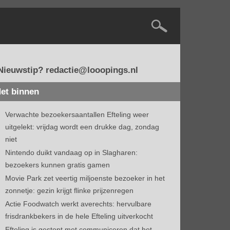
Nieuwstip? redactie@looopings.nl
et binnen
Verwachte bezoekersaantallen Efteling weer
uitgelekt: vrijdag wordt een drukke dag, zondag
niet
Nintendo duikt vandaag op in Slagharen:
bezoekers kunnen gratis gamen
Movie Park zet veertig miljoenste bezoeker in het
zonnetje: gezin krijgt flinke prijzenregen
Actie Foodwatch werkt averechts: hervulbare
frisdrankbekers in de hele Efteling uitverkocht
Efteling is gestopt met communiceren dat het