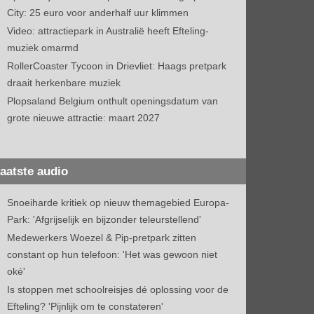
City: 25 euro voor anderhalf uur klimmen
Video: attractiepark in Australië heeft Efteling-
muziek omarmd
RollerCoaster Tycoon in Drievliet: Haags pretpark
draait herkenbare muziek
Plopsaland Belgium onthult openingsdatum van
grote nieuwe attractie: maart 2027
aatste audio
Snoeiharde kritiek op nieuw themagebied Europa-
Park: 'Afgrijselijk en bijzonder teleurstellend'
Medewerkers Woezel & Pip-pretpark zitten
constant op hun telefoon: 'Het was gewoon niet
oké'
Is stoppen met schoolreisjes dé oplossing voor de
Efteling? 'Pijnlijk om te constateren'