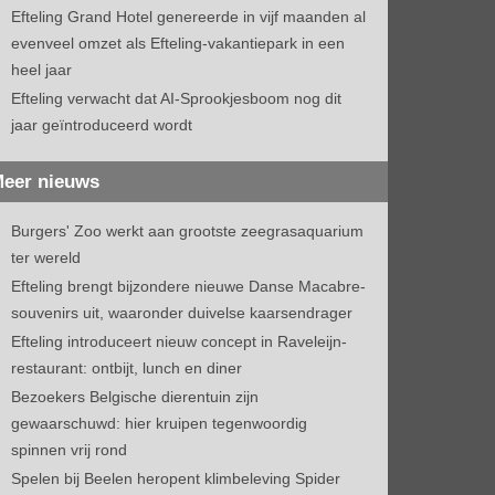
Efteling Grand Hotel genereerde in vijf maanden al
evenveel omzet als Efteling-vakantiepark in een
heel jaar
Efteling verwacht dat AI-Sprookjesboom nog dit
jaar geïntroduceerd wordt
eer nieuws
Burgers' Zoo werkt aan grootste zeegrasaquarium
ter wereld
Efteling brengt bijzondere nieuwe Danse Macabre-
souvenirs uit, waaronder duivelse kaarsendrager
Efteling introduceert nieuw concept in Raveleijn-
restaurant: ontbijt, lunch en diner
Bezoekers Belgische dierentuin zijn
gewaarschuwd: hier kruipen tegenwoordig
spinnen vrij rond
Spelen bij Beelen heropent klimbeleving Spider