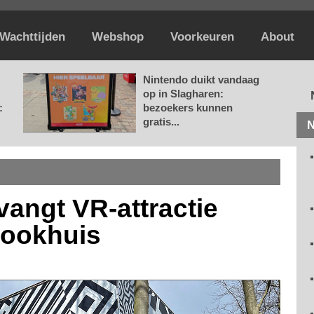
Wachttijden
Webshop
Voorkeuren
About
Nintendo duikt vandaag
op in Slagharen:
:
bezoekers kunnen
gratis...
N
vangt VR-attractie
pookhuis