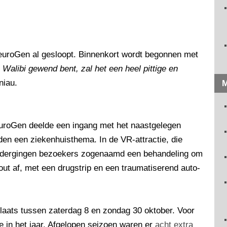
NeuroGen al gesloopt. Binnenkort wordt begonnen met
 Walibi gewend bent, zal het een heel pittige en
niau.
M
NeuroGen deelde een ingang met het naastgelegen
den een ziekenhuisthema. In de VR-attractie, die
ndergingen bezoekers zogenaamd een behandeling om
out af, met een drugstrip en een traumatiserend auto-
plaats tussen zaterdag 8 en zondag 30 oktober. Voor
de in het jaar. Afgelopen seizoen waren er
acht extra