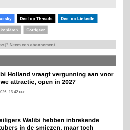
luesky
Deel op Threads
Deel op LinkedIn
 kopiëren
Corrigeer
vrij?
Neem een abonnement
ibi Holland vraagt vergunning aan voor
we attractie, open in 2027
026, 13.42 uur
eiligers Walibi hebben inbrekende
tubers in de smiezen, maar toch