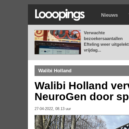
Nieuws
Verwachte
bezoekersaantallen
Efteling weer uitgelekt
vrijdag...
Walibi Holland
Walibi Holland ver
NeuroGen door s
27-04-2022, 08.13 uur