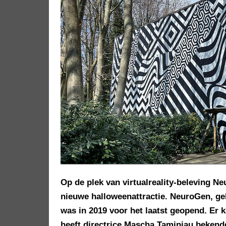
Op de plek van virtualreality-beleving N
nieuwe halloweenattractie. NeuroGen, g
was in 2019 voor het laatst geopend. Er k
heeft directrice Mascha Taminiau bekend