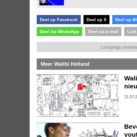
Deel op Facebook
Deel op X
Deel op B
Deel via WhatsApp
Deel via e-mail
Link
Looopings reclame
Meer Walibi Holland
Wal
nieu
31-07-2
Bev
you