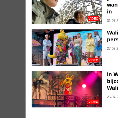
wan
in
VIDEO
31-07-2
Wali
per
27-07-2
VIDEO
In W
bij
Wali
26-07-2
VIDEO