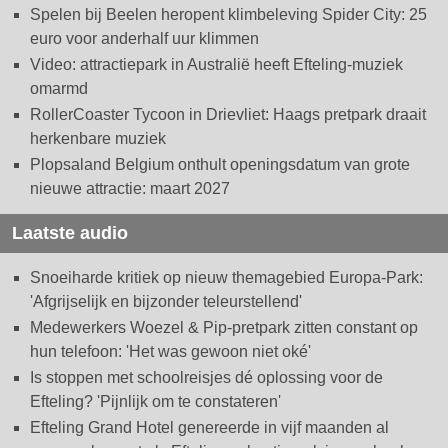
Spelen bij Beelen heropent klimbeleving Spider City: 25
euro voor anderhalf uur klimmen
Video: attractiepark in Australië heeft Efteling-muziek
omarmd
RollerCoaster Tycoon in Drievliet: Haags pretpark draait
herkenbare muziek
Plopsaland Belgium onthult openingsdatum van grote
nieuwe attractie: maart 2027
Laatste audio
Snoeiharde kritiek op nieuw themagebied Europa-Park:
'Afgrijselijk en bijzonder teleurstellend'
Medewerkers Woezel & Pip-pretpark zitten constant op
hun telefoon: 'Het was gewoon niet oké'
Is stoppen met schoolreisjes dé oplossing voor de
Efteling? 'Pijnlijk om te constateren'
Efteling Grand Hotel genereerde in vijf maanden al