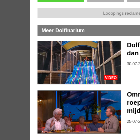
Looopings reclame
Meer Dolfinarium
Dolf
dan 
30-07-2
VIDEO
Omr
roe
mijd
25-07-2