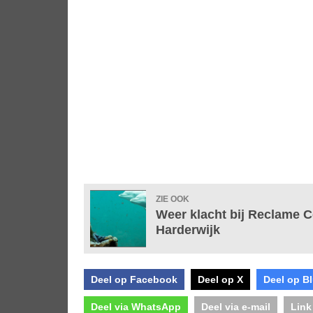
ZIE OOK
Weer klacht bij Reclame 
Harderwijk
Deel op Facebook
Deel op X
Deel op B
Deel via WhatsApp
Deel via e-mail
Link