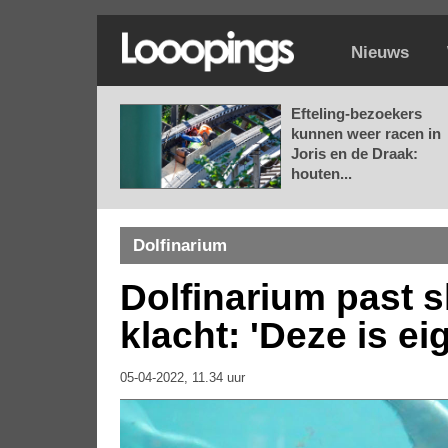
Nieuws
Efteling-bezoekers
kunnen weer racen in
Joris en de Draak:
houten...
Dolfinarium
Dolfinarium past 
klacht: 'Deze is eig
05-04-2022, 11.34 uur