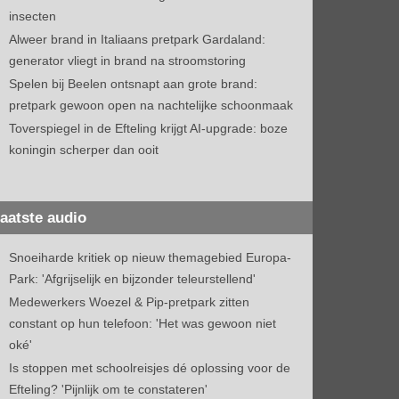
insecten
Alweer brand in Italiaans pretpark Gardaland:
generator vliegt in brand na stroomstoring
Spelen bij Beelen ontsnapt aan grote brand:
pretpark gewoon open na nachtelijke schoonmaak
Toverspiegel in de Efteling krijgt AI-upgrade: boze
koningin scherper dan ooit
aatste audio
Snoeiharde kritiek op nieuw themagebied Europa-
Park: 'Afgrijselijk en bijzonder teleurstellend'
Medewerkers Woezel & Pip-pretpark zitten
constant op hun telefoon: 'Het was gewoon niet
oké'
Is stoppen met schoolreisjes dé oplossing voor de
Efteling? 'Pijnlijk om te constateren'