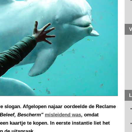
V
L
re slogan. Afgelopen najaar oordeelde de Reclame
 Beleef, Bescherm"
misleidend was
, omdat
 kaartje te kopen. In eerste instantie liet het
n de uitspraak.