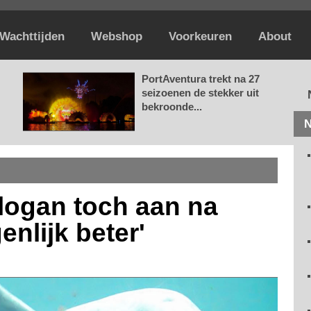
Wachttijden
Webshop
Voorkeuren
About
PortAventura trekt na 27
seizoenen de stekker uit
bekroonde...
N
slogan toch aan na
enlijk beter'