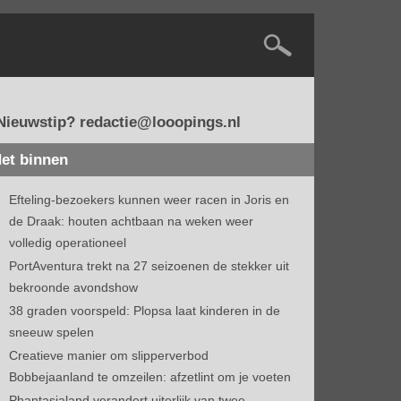
Nieuwstip? redactie@looopings.nl
et binnen
Efteling-bezoekers kunnen weer racen in Joris en
de Draak: houten achtbaan na weken weer
volledig operationeel
PortAventura trekt na 27 seizoenen de stekker uit
bekroonde avondshow
38 graden voorspeld: Plopsa laat kinderen in de
sneeuw spelen
Creatieve manier om slipperverbod
Bobbejaanland te omzeilen: afzetlint om je voeten
Phantasialand verandert uiterlijk van twee