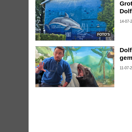
Gro
Dolf
14-07-2
FOTO'S
Dol
geme
11-07-2