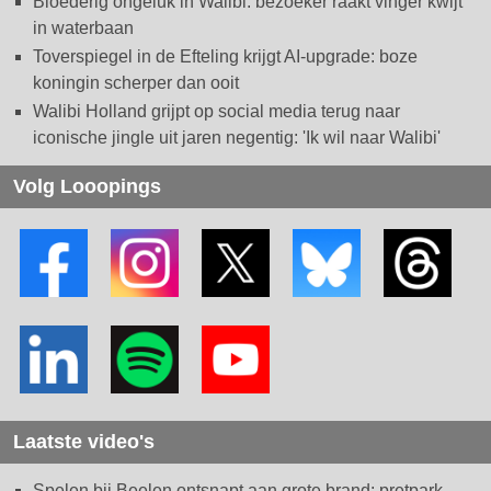
Bloederig ongeluk in Walibi: bezoeker raakt vinger kwijt
in waterbaan
Toverspiegel in de Efteling krijgt AI-upgrade: boze
koningin scherper dan ooit
Walibi Holland grijpt op social media terug naar
iconische jingle uit jaren negentig: 'Ik wil naar Walibi'
Volg Looopings
Laatste video's
Spelen bij Beelen ontsnapt aan grote brand: pretpark