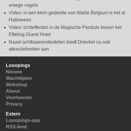
vroege vogels
Video: in een klein gedeelte van Walibi Belgium is het al
Halloween
Video: lichteffecten in de Magische Pendule boven het
Efteling Grand Hotel
Naast achtbaanonderdelen biedt Drievliet nu ook
attractieborden aan
Looopings
Nieuws
Wachttijden
Webshop
About
Voorkeuren
Privacy
Extern
Looopings-app
RSS-feed