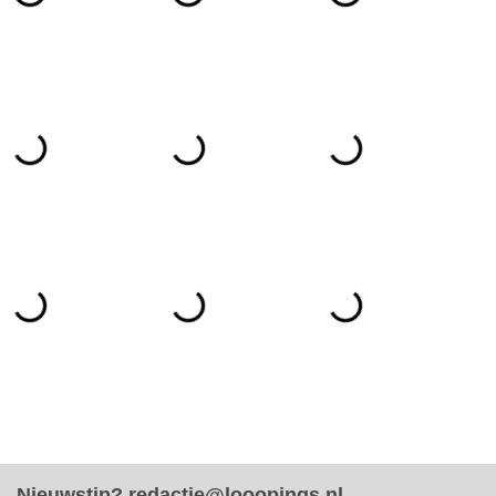
Nieuwstip?
redactie@looopings.nl