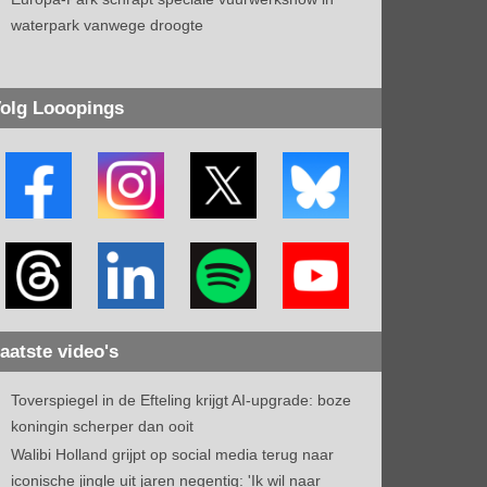
waterpark vanwege droogte
olg Looopings
aatste video's
Toverspiegel in de Efteling krijgt AI-upgrade: boze
koningin scherper dan ooit
Walibi Holland grijpt op social media terug naar
iconische jingle uit jaren negentig: 'Ik wil naar