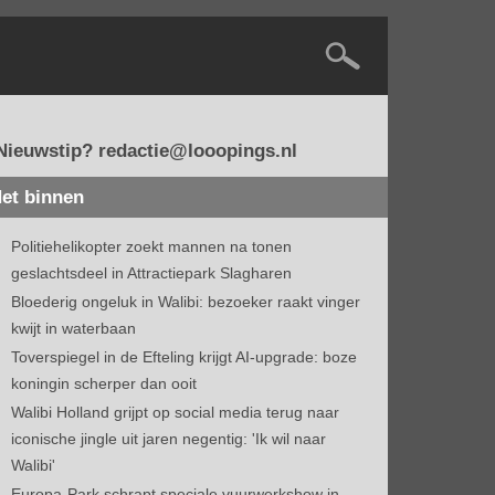
Nieuwstip? redactie@looopings.nl
et binnen
Politiehelikopter zoekt mannen na tonen
geslachtsdeel in Attractiepark Slagharen
Bloederig ongeluk in Walibi: bezoeker raakt vinger
kwijt in waterbaan
Toverspiegel in de Efteling krijgt AI-upgrade: boze
koningin scherper dan ooit
Walibi Holland grijpt op social media terug naar
iconische jingle uit jaren negentig: 'Ik wil naar
Walibi'
Europa-Park schrapt speciale vuurwerkshow in