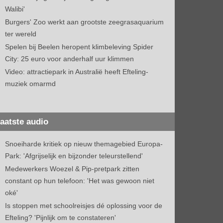
Walibi'
Burgers' Zoo werkt aan grootste zeegrasaquarium
ter wereld
Spelen bij Beelen heropent klimbeleving Spider
City: 25 euro voor anderhalf uur klimmen
Video: attractiepark in Australië heeft Efteling-
muziek omarmd
aatste audio
Snoeiharde kritiek op nieuw themagebied Europa-
Park: 'Afgrijselijk en bijzonder teleurstellend'
Medewerkers Woezel & Pip-pretpark zitten
constant op hun telefoon: 'Het was gewoon niet
oké'
Is stoppen met schoolreisjes dé oplossing voor de
Efteling? 'Pijnlijk om te constateren'