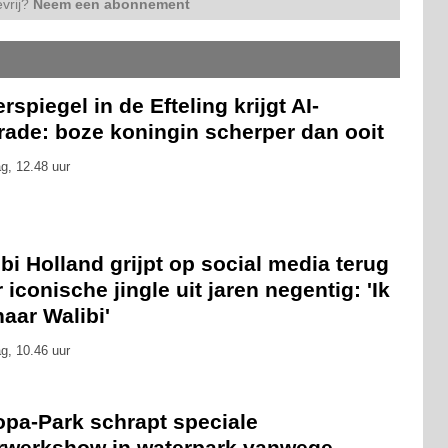
vrij?
Neem een abonnement
rspiegel in de Efteling krijgt AI-
rade: boze koningin scherper dan ooit
g, 12.48 uur
bi Holland grijpt op social media terug
 iconische jingle uit jaren negentig: 'Ik
naar Walibi'
g, 10.46 uur
opa-Park schrapt speciale
rwerkshow in waterpark vanwege