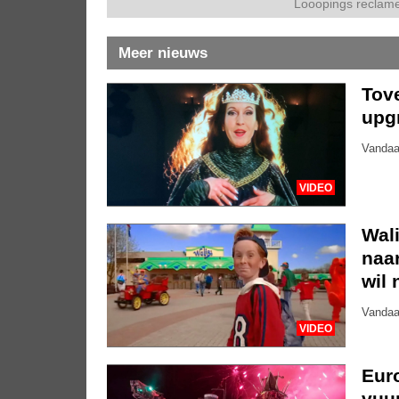
Looopings reclame
Meer nieuws
Tove
upg
Vandaa
VIDEO
Wali
naar
wil 
Vandaa
VIDEO
Eur
vuu