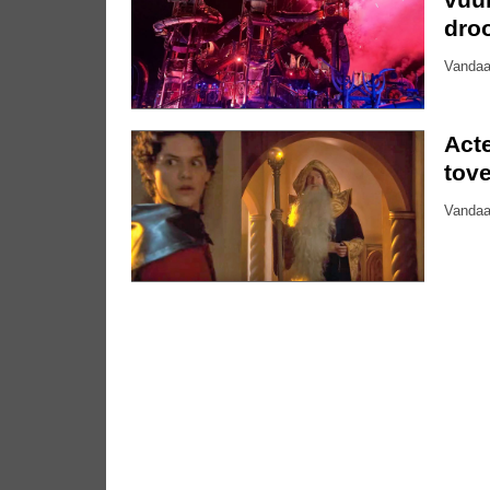
dro
Vandaa
Acte
tove
Vandaa