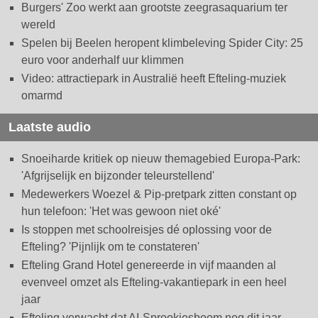
Burgers' Zoo werkt aan grootste zeegrasaquarium ter
wereld
Spelen bij Beelen heropent klimbeleving Spider City: 25
euro voor anderhalf uur klimmen
Video: attractiepark in Australië heeft Efteling-muziek
omarmd
Laatste audio
Snoeiharde kritiek op nieuw themagebied Europa-Park:
'Afgrijselijk en bijzonder teleurstellend'
Medewerkers Woezel & Pip-pretpark zitten constant op
hun telefoon: 'Het was gewoon niet oké'
Is stoppen met schoolreisjes dé oplossing voor de
Efteling? 'Pijnlijk om te constateren'
Efteling Grand Hotel genereerde in vijf maanden al
evenveel omzet als Efteling-vakantiepark in een heel
jaar
Efteling verwacht dat AI-Sprookjesboom nog dit jaar