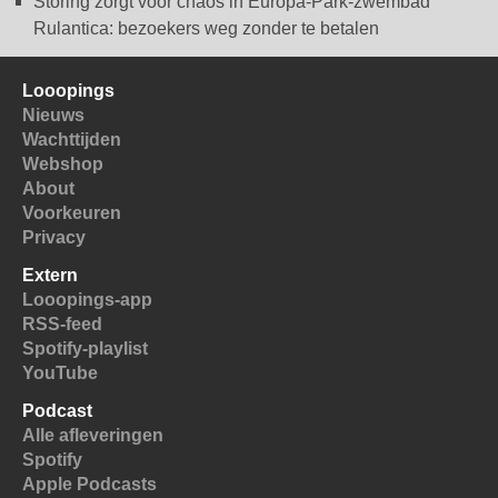
Storing zorgt voor chaos in Europa-Park-zwembad
Rulantica: bezoekers weg zonder te betalen
Looopings
Nieuws
Wachttijden
Webshop
About
Voorkeuren
Privacy
Extern
Looopings-app
RSS-feed
Spotify-playlist
YouTube
Podcast
Alle afleveringen
Spotify
Apple Podcasts