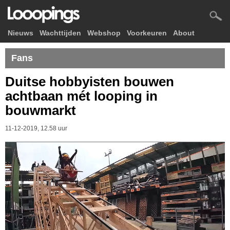
Nieuws
Wachttijden
Webshop
Voorkeuren
About
Fans
Duitse hobbyisten bouwen
achtbaan mét looping in
bouwmarkt
11-12-2019, 12.58 uur