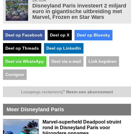
ZIE OOK
Disneyland Paris investeert 2 miljard
euro in gigantische uitbreiding met
Marvel, Frozen en Star Wars
Deel op Facebook
Deel op X
Deel op Bluesky
Deel op Threads
Deel op LinkedIn
Deel via WhatsApp
Deel via e-mail
Link kopiëren
Corrigeer
Looopings reclamevrij?
Neem een abonnement
Meer Disneyland Paris
Marvel-superheld Deadpool struint
rond in Disneyland Paris voor
bijzondere opnames