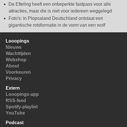
De Efteling heeft een onbeperkte fastpass voor alle
attracties, maar die is niet voor iedereen weggelegd
Foto's: in Plopsaland Deutschland ontstaat een
gigantische rotsformatie in de vorm van een wolf
Looopings
Nieuws
Wachttijden
Webshop
About
Voorkeuren
Privacy
Extern
Looopings-app
RSS-feed
Spotify-playlist
YouTube
Podcast