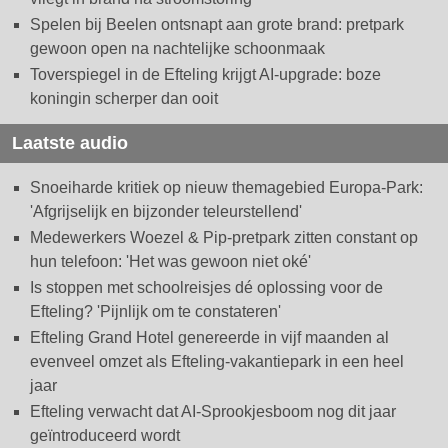
Spelen bij Beelen ontsnapt aan grote brand: pretpark
gewoon open na nachtelijke schoonmaak
Toverspiegel in de Efteling krijgt AI-upgrade: boze
koningin scherper dan ooit
Laatste audio
Snoeiharde kritiek op nieuw themagebied Europa-Park:
'Afgrijselijk en bijzonder teleurstellend'
Medewerkers Woezel & Pip-pretpark zitten constant op
hun telefoon: 'Het was gewoon niet oké'
Is stoppen met schoolreisjes dé oplossing voor de
Efteling? 'Pijnlijk om te constateren'
Efteling Grand Hotel genereerde in vijf maanden al
evenveel omzet als Efteling-vakantiepark in een heel
jaar
Efteling verwacht dat AI-Sprookjesboom nog dit jaar
geïntroduceerd wordt