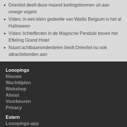
Drievliet deelt deze maand kortingsbonnen uit aan
vroege vogels
Video: in een klein gedeelte van Walibi Belgium is het al
Halloween
Video: lichteffecten in de Magische Pendule boven het
Efteling Grand Hotel
Naast achtbaanonderdelen biedt Drievliet nu ook
attractieborden aan
Looopings
Nieuws
Wachttijden
Webshop
About
Voorkeuren
Privacy
Extern
Looopings-app