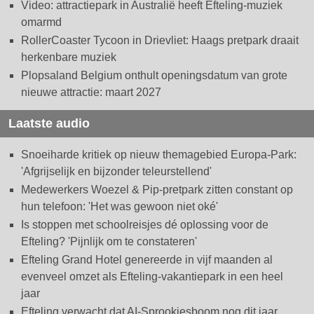
Video: attractiepark in Australië heeft Efteling-muziek
omarmd
RollerCoaster Tycoon in Drievliet: Haags pretpark draait
herkenbare muziek
Plopsaland Belgium onthult openingsdatum van grote
nieuwe attractie: maart 2027
Laatste audio
Snoeiharde kritiek op nieuw themagebied Europa-Park:
'Afgrijselijk en bijzonder teleurstellend'
Medewerkers Woezel & Pip-pretpark zitten constant op
hun telefoon: 'Het was gewoon niet oké'
Is stoppen met schoolreisjes dé oplossing voor de
Efteling? 'Pijnlijk om te constateren'
Efteling Grand Hotel genereerde in vijf maanden al
evenveel omzet als Efteling-vakantiepark in een heel
jaar
Efteling verwacht dat AI-Sprookjesboom nog dit jaar