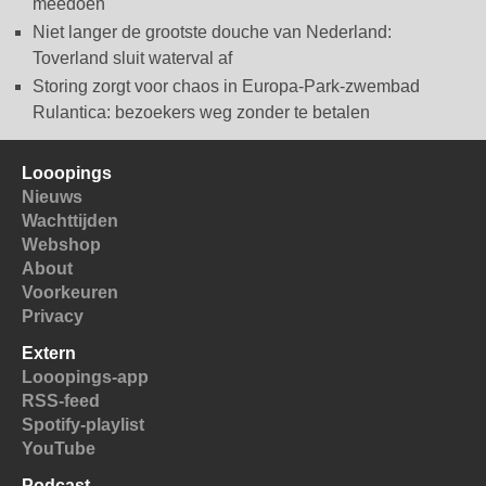
meedoen
Niet langer de grootste douche van Nederland:
Toverland sluit waterval af
Storing zorgt voor chaos in Europa-Park-zwembad
Rulantica: bezoekers weg zonder te betalen
Looopings
Nieuws
Wachttijden
Webshop
About
Voorkeuren
Privacy
Extern
Looopings-app
RSS-feed
Spotify-playlist
YouTube
Podcast