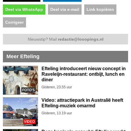
Deel via WhatsApp
Deel via e-mail
Link kopiëren
Corrigeer
Nieuwstip? Mail
redactie@looopings.nl
Meer Efteling
Efteling introduceert nieuw concept in
Raveleijn-restaurant: ontbijt, lunch en
diner
Gisteren, 23.55 uur
FOTO'S
Video: attractiepark in Australië heeft
Efteling-muziek omarmd
Gisteren, 13.19 uur
VIDEO