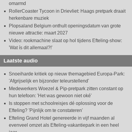
omarmd
RollerCoaster Tycoon in Drievliet: Haags pretpark draait
herkenbare muziek
Plopsaland Belgium onthult openingsdatum van grote
nieuwe attractie: maart 2027
Video: rookmachine slaat op hol tijdens Efteling-show:
'Wat ís dit allemaal?!'
Laatste audio
Snoeiharde kritiek op nieuw themagebied Europa-Park:
'Afgrijselijk en bijzonder teleurstellend'
Medewerkers Woezel & Pip-pretpark zitten constant op
hun telefoon: 'Het was gewoon niet oké'
Is stoppen met schoolreisjes dé oplossing voor de
Efteling? 'Pijnlijk om te constateren'
Efteling Grand Hotel genereerde in vijf maanden al
evenveel omzet als Efteling-vakantiepark in een heel