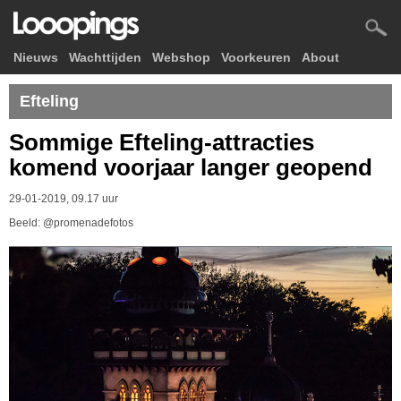
Nieuws
Wachttijden
Webshop
Voorkeuren
About
Efteling
Sommige Efteling-attracties
komend voorjaar langer geopend
29-01-2019, 09.17 uur
Beeld: @promenadefotos