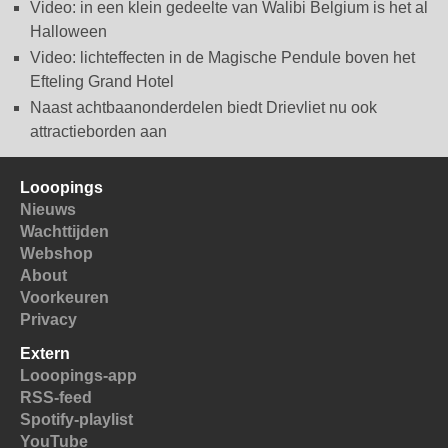
Video: in een klein gedeelte van Walibi Belgium is het al
Halloween
Video: lichteffecten in de Magische Pendule boven het
Efteling Grand Hotel
Naast achtbaanonderdelen biedt Drievliet nu ook
attractieborden aan
Looopings
Nieuws
Wachttijden
Webshop
About
Voorkeuren
Privacy
Extern
Looopings-app
RSS-feed
Spotify-playlist
YouTube