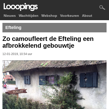
Nieuws
Wachttijden
Webshop
Voorkeuren
About
Efteling
Zo camoufleert de Efteling een
afbrokkelend gebouwtje
12-01-2019, 10.54 uur