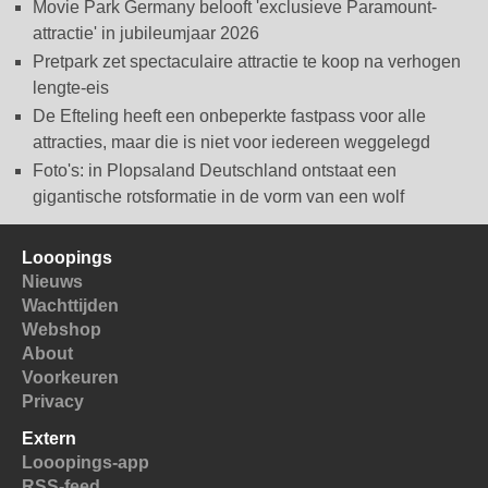
Movie Park Germany belooft 'exclusieve Paramount-
attractie' in jubileumjaar 2026
Pretpark zet spectaculaire attractie te koop na verhogen
lengte-eis
De Efteling heeft een onbeperkte fastpass voor alle
attracties, maar die is niet voor iedereen weggelegd
Foto's: in Plopsaland Deutschland ontstaat een
gigantische rotsformatie in de vorm van een wolf
Looopings
Nieuws
Wachttijden
Webshop
About
Voorkeuren
Privacy
Extern
Looopings-app
RSS-feed