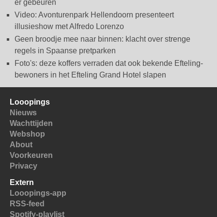
er gebeuren
Video: Avonturenpark Hellendoorn presenteert
illusieshow met Alfredo Lorenzo
Geen broodje mee naar binnen: klacht over strenge
regels in Spaanse pretparken
Foto's: deze koffers verraden dat ook bekende Efteling-
bewoners in het Efteling Grand Hotel slapen
Looopings
Nieuws
Wachttijden
Webshop
About
Voorkeuren
Privacy
Extern
Looopings-app
RSS-feed
Spotify-playlist