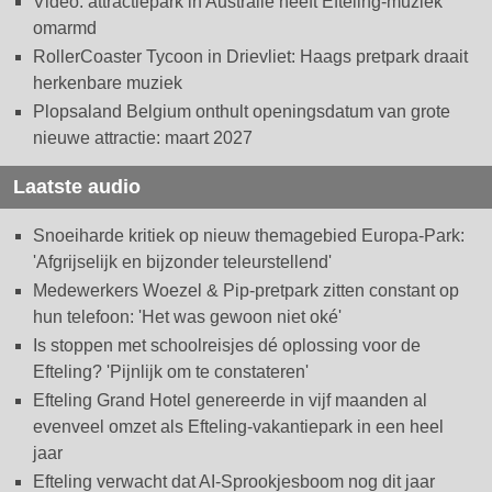
Video: attractiepark in Australië heeft Efteling-muziek
omarmd
RollerCoaster Tycoon in Drievliet: Haags pretpark draait
herkenbare muziek
Plopsaland Belgium onthult openingsdatum van grote
nieuwe attractie: maart 2027
Laatste audio
Snoeiharde kritiek op nieuw themagebied Europa-Park:
'Afgrijselijk en bijzonder teleurstellend'
Medewerkers Woezel & Pip-pretpark zitten constant op
hun telefoon: 'Het was gewoon niet oké'
Is stoppen met schoolreisjes dé oplossing voor de
Efteling? 'Pijnlijk om te constateren'
Efteling Grand Hotel genereerde in vijf maanden al
evenveel omzet als Efteling-vakantiepark in een heel
jaar
Efteling verwacht dat AI-Sprookjesboom nog dit jaar