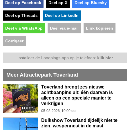
Deel op Facebook
Deel op X
Deel op Bluesky
Deel op Threads
Deel op LinkedIn
Deel via WhatsApp
Deel via e-mail
Link kopiëren
Corrigeer
Installeer de Looopings-app op je telefoon:
klik hier
Meer Attractiepark Toverland
Toverland brengt zes nieuwe
achtbaanpins uit: één daarvan is
alleen op een speciale manier te
verkrijgen
FOTO'S
05-08-2026, 10.00 uur
Duikshow Toverland tijdelijk niet te
zien: wespennest in de mast