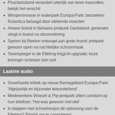
Phantasialand verandert uiterlijk van twee mascottes:
bekijk het verschil
Wespeninvasie in waterpark Europa-Park: bezoekers
Rulantica belaagd door stekende insecten
Alweer brand in Italiaans pretpark Gardaland: generator
vliegt in brand na stroomstoring
Spelen bij Beelen ontsnapt aan grote brand: pretpark
gewoon open na nachtelijke schoonmaak
Toverspiegel in de Efteling krijgt AI-upgrade: boze
koningin scherper dan ooit
Laatste audio
Snoeiharde kritiek op nieuw themagebied Europa-Park:
'Afgrijselijk en bijzonder teleurstellend'
Medewerkers Woezel & Pip-pretpark zitten constant op
hun telefoon: 'Het was gewoon niet oké'
Is stoppen met schoolreisjes dé oplossing voor de
Efteling? 'Pijnlijk om te constateren'