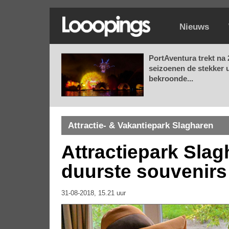
Nieuws
PortAventura trekt na 
seizoenen de stekker u
bekroonde...
Attractie- & Vakantiepark Slagharen
Attractiepark Slag
duurste souvenirs
31-08-2018, 15.21 uur