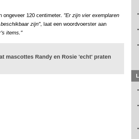
n ongeveer 120 centimeter.
"Er zijn vier exemplaren
beschikbaar zijn"
, laat een woordvoerster aan
r's items."
aat mascottes Randy en Rosie 'echt' praten
L