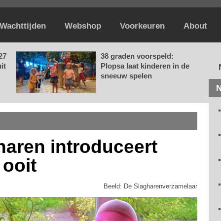
Wachttijden
Webshop
Voorkeuren
About
27
38 graden voorspeld:
it
Plopsa laat kinderen in de
sneeuw spelen
N
haren introduceert
 ooit
Beeld: De Slagharenverzamelaar