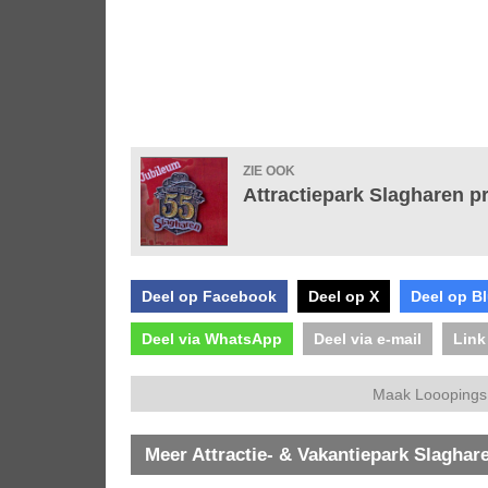
ZIE OOK
Attractiepark Slagharen p
Deel op Facebook
Deel op X
Deel op B
Deel via WhatsApp
Deel via e-mail
Link
Maak Looopings 
Meer Attractie- & Vakantiepark Slaghar