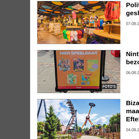
Pol
gesl
07-08-2
Nin
bez
06-08-2
FOTO'S
Biza
maa
Efte
04-08-2