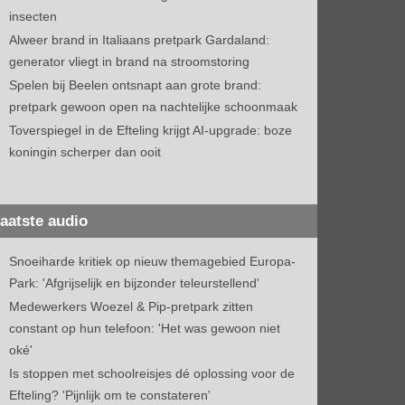
insecten
Alweer brand in Italiaans pretpark Gardaland:
generator vliegt in brand na stroomstoring
Spelen bij Beelen ontsnapt aan grote brand:
pretpark gewoon open na nachtelijke schoonmaak
Toverspiegel in de Efteling krijgt AI-upgrade: boze
koningin scherper dan ooit
aatste audio
Snoeiharde kritiek op nieuw themagebied Europa-
Park: 'Afgrijselijk en bijzonder teleurstellend'
Medewerkers Woezel & Pip-pretpark zitten
constant op hun telefoon: 'Het was gewoon niet
oké'
Is stoppen met schoolreisjes dé oplossing voor de
Efteling? 'Pijnlijk om te constateren'