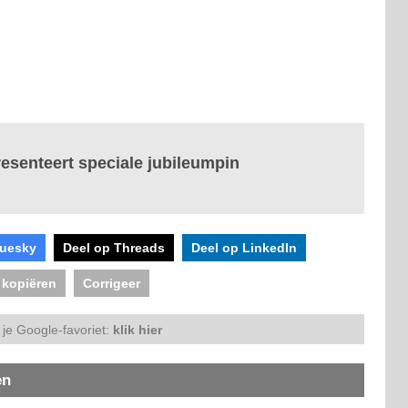
resenteert speciale jubileumpin
luesky
Deel op Threads
Deel op LinkedIn
 kopiëren
Corrigeer
je Google-favoriet:
klik hier
en