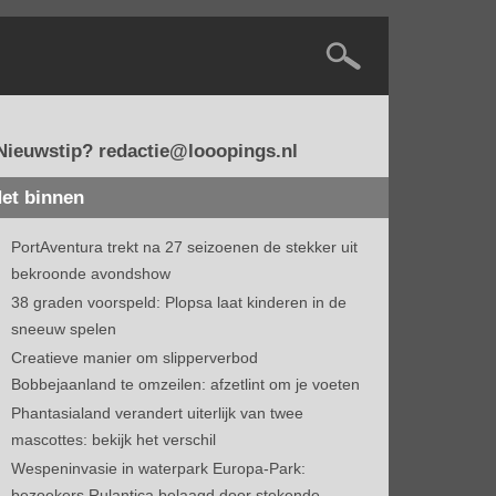
Nieuwstip? redactie@looopings.nl
et binnen
PortAventura trekt na 27 seizoenen de stekker uit
bekroonde avondshow
38 graden voorspeld: Plopsa laat kinderen in de
sneeuw spelen
Creatieve manier om slipperverbod
Bobbejaanland te omzeilen: afzetlint om je voeten
Phantasialand verandert uiterlijk van twee
mascottes: bekijk het verschil
Wespeninvasie in waterpark Europa-Park:
bezoekers Rulantica belaagd door stekende