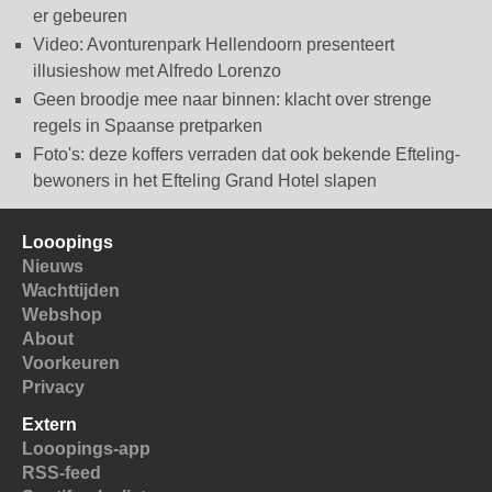
er gebeuren
Video: Avonturenpark Hellendoorn presenteert
illusieshow met Alfredo Lorenzo
Geen broodje mee naar binnen: klacht over strenge
regels in Spaanse pretparken
Foto's: deze koffers verraden dat ook bekende Efteling-
bewoners in het Efteling Grand Hotel slapen
Looopings
Nieuws
Wachttijden
Webshop
About
Voorkeuren
Privacy
Extern
Looopings-app
RSS-feed