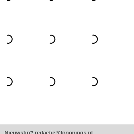
Nieuwstip?
redactie@looopings.nl